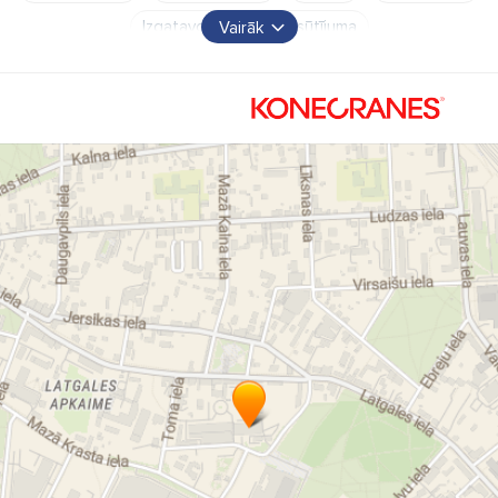
Izgatavošana pēc pasūtījuma
Vairāk
Visu ražotāju celtņu modernizācija
Celšanas iekārtas
Rūpniecības celtņi
Ostas celtņi
Autoiekrāvēji
Troses pacēlāji
Buka celtņi
Celtņu apkalpošana
Krānu apkalpošana
Ceļamkrānu apkalpošana
Serviss
Iekraušanas tehnika
Izkraušanas tehnika
Iekraušanas un izkraušanas tehnika
Detaļas
Autoiekrāvēji Rīgā
Iekraušanas tehnika Rīgā
izkraušanas tehnika Rīgā
iekraušanas tehnikas serviss
izkraušanas tehnikas serviss
"Konecranes Latvija" SIA
Iekraušanas
izkraušanas tehnika
konecranes latvija sia
konecranes