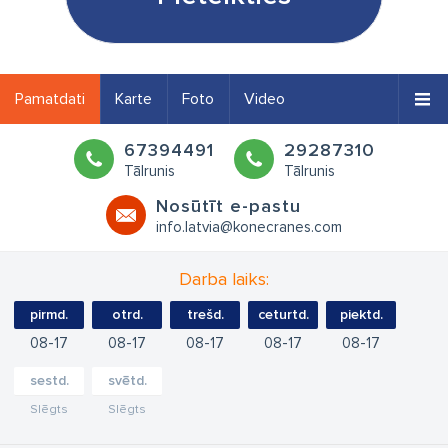
Pamatdati
Karte
Foto
Video
67394491
29287310
Tālrunis
Tālrunis
Nosūtīt e-pastu
info.latvia@konecranes.com
Darba laiks:
pirmd.
otrd.
trešd.
ceturtd.
piektd.
08
17
08
17
08
17
08
17
08
17
sestd.
svētd.
Slēgts
Slēgts