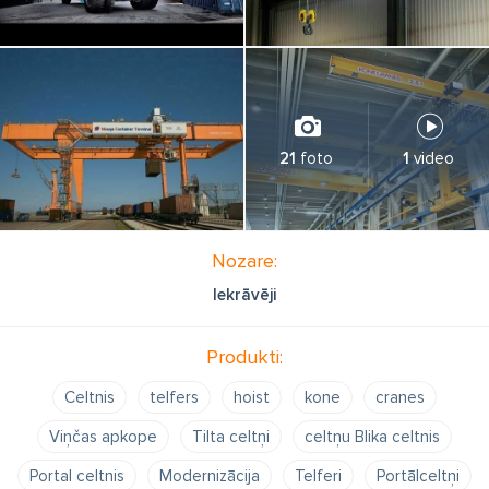
21
foto
1
video
Nozare:
Iekrāvēji
Produkti:
Celtnis
telfers
hoist
kone
cranes
Viņčas apkope
Tilta celtņi
celtņu Blika celtnis
Portal celtnis
Modernizācija
Telferi
Portālceltņi