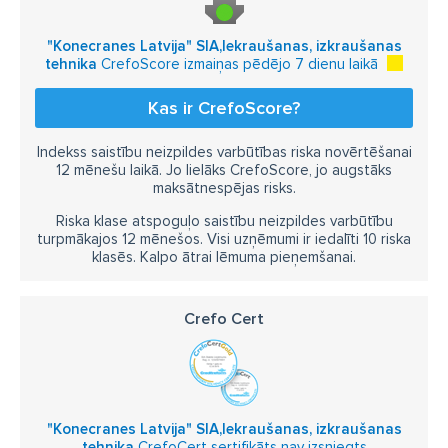
"Konecranes Latvija" SIA,Iekraušanas, izkraušanas
tehnika
CrefoScore izmaiņas pēdējo 7 dienu laikā
Kas ir CrefoScore?
Indekss saistību neizpildes varbūtības riska novērtēšanai
12 mēnešu laikā. Jo lielāks CrefoScore, jo augstāks
maksātnespējas risks.
Riska klase atspoguļo saistību neizpildes varbūtību
turpmākajos 12 mēnešos. Visi uzņēmumi ir iedalīti 10 riska
klasēs. Kalpo ātrai lēmuma pieņemšanai.
Crefo Cert
"Konecranes Latvija" SIA,Iekraušanas, izkraušanas
tehnika
CrefoCert sertifikāts nav izsniegts