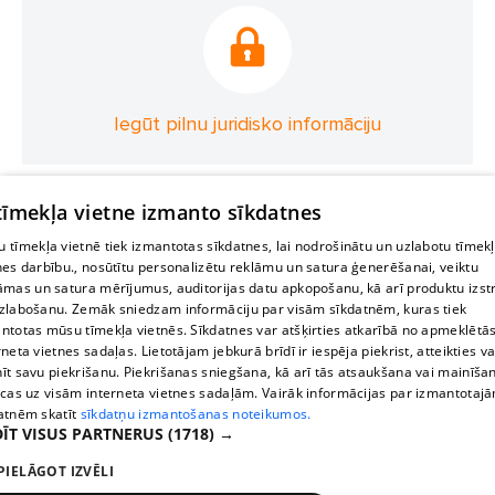
Iegūt pilnu juridisko informāciju
 tīmekļa vietne izmanto sīkdatnes
 tīmekļa vietnē tiek izmantotas sīkdatnes, lai nodrošinātu un uzlabotu tīmek
nes darbību., nosūtītu personalizētu reklāmu un satura ģenerēšanai, veiktu
āmas un satura mērījumus, auditorijas datu apkopošanu, kā arī produktu izst
zlabošanu. Zemāk sniedzam informāciju par visām sīkdatnēm, kuras tiek
ntotas mūsu tīmekļa vietnēs. Sīkdatnes var atšķirties atkarībā no apmeklētā
rneta vietnes sadaļas. Lietotājam jebkurā brīdī ir iespēja piekrist, atteikties va
īt savu piekrišanu. Piekrišanas sniegšana, kā arī tās atsaukšana vai mainīša
ecas uz visām interneta vietnes sadaļām. Vairāk informācijas par izmantotaj
atnēm skatīt
sīkdatņu izmantošanas noteikumos.
ĪT VISUS PARTNERUS
(1718) →
PIELĀGOT IZVĒLI