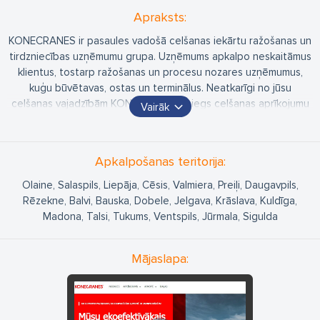
Apraksts:
KONECRANES ir pasaules vadošā celšanas iekārtu ražošanas un
tirdzniecības uzņēmumu grupa. Uzņēmums apkalpo neskaitāmus
klientus, tostarp ražošanas un procesu nozares uzņēmumus,
kuģu būvētavas, ostas un terminālus. Neatkarīgi no jūsu
celšanas vajadzībām KONECRANES sniegs celšanas aprīkojumu
Vairāk
un pakalpojumus, kas paaugstinās jūsu uzņēmuma vērtību un
efektivitāti.
Apkalpošanas teritorija:
Olaine, Salaspils, Liepāja, Cēsis, Valmiera, Preiļi, Daugavpils,
Rēzekne, Balvi, Bauska, Dobele, Jelgava, Krāslava, Kuldīga,
Madona, Talsi, Tukums, Ventspils, Jūrmala, Sigulda
Mājaslapa: