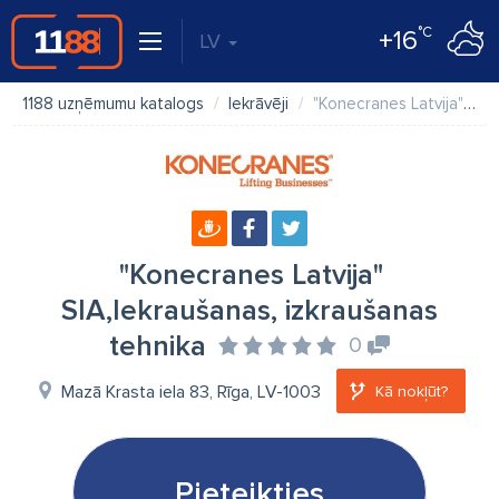
°C
+16
LV
1188 uzņēmumu katalogs
Iekrāvēji
"Konecranes Latvija" SIA,Iekraušanas, izkraušanas tehnika
"Konecranes Latvija"
SIA,Iekraušanas, izkraušanas
tehnika
0
Mazā Krasta iela 83, Rīga, LV-1003
Kā nokļūt?
Pieteikties