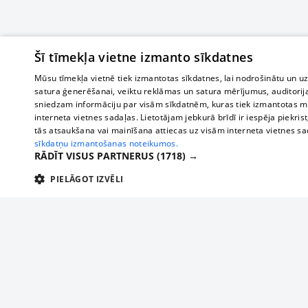
Šī tīmekļa vietne izmanto sīkdatnes
Mūsu tīmekļa vietnē tiek izmantotas sīkdatnes, lai nodrošinātu un u
satura ģenerēšanai, veiktu reklāmas un satura mērījumus, auditorij
sniedzam informāciju par visām sīkdatnēm, kuras tiek izmantotas mū
interneta vietnes sadaļas. Lietotājam jebkurā brīdī ir iespēja piekrist
tās atsaukšana vai mainīšana attiecas uz visām interneta vietnes s
sīkdatņu izmantošanas noteikumos.
RĀDĪT VISUS PARTNERUS
(1718) →
PIELĀGOT IZVĒLI
TEHNISKĀS/OBLIGĀTĀS
STATISTIKAS
M
Tehniskās/
Tehniskās/obligātās sīkdatnes nepieciešamas, lai lietotājs varētu brīvi apm
lietotājam nepieciešamo informāciju.
Par mums
Uzņēmu