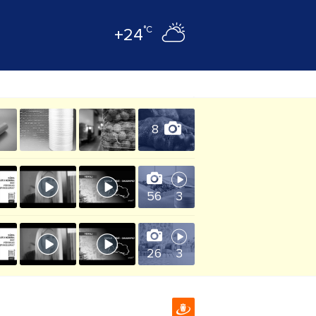
°C
+24
8
56
3
26
3