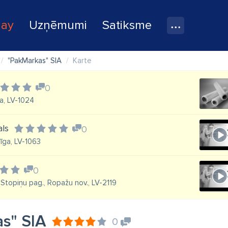
lay
Uzņēmumi
Satiksme
"PakMarkas" SIA
Karte
0
a, LV-1024
als
0
Rīga, LV-1063
0
, Stopiņu pag., Ropažu nov., LV-2119
s" SIA
0