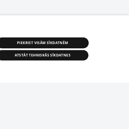
PIEKRIST VISĀM SĪKDATNĒM
ATSTĀT TEHNISKĀS SĪKDATNES
s, tās daļas vai datu bāzē iekļautās
ai informācijas daļas pavairošana vai
ādā formā stingri aizliegta. Tāpat arī ir
tīmekļa vietne nevarēs pilnvērtīgi darboties un sniegt
pielāde automātiskā režīmā. Jebkura