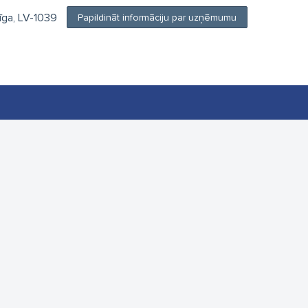
Rīga, LV-1039
Papildināt informāciju par uzņēmumu