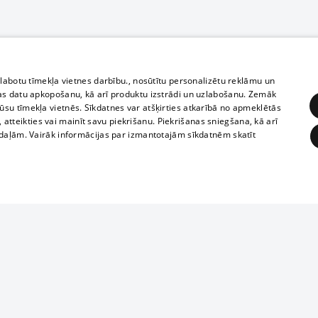
zlabotu tīmekļa vietnes darbību., nosūtītu personalizētu reklāmu un
as datu apkopošanu, kā arī produktu izstrādi un uzlabošanu. Zemāk
su tīmekļa vietnēs. Sīkdatnes var atšķirties atkarībā no apmeklētās
, atteikties vai mainīt savu piekrišanu. Piekrišanas sniegšana, kā arī
adaļām. Vairāk informācijas par izmantotajām sīkdatnēm skatīt
ĒRĶĒŠANA
FUNKCIONĀLĀS
NEKLASIFICĒTĀS
1188 datu bāze
obligātās
Statistikas
Mērķēšana
Funkcionālās
Neklasificētās
informācijas, v
izplatīšana jebk
eklēt un pārlūkot tīmekļa vietni un izmantot tās piedāvātās iespējas. Bez šīm sīkdatnēm 
aizliegta leju
mi
Kinoteātros