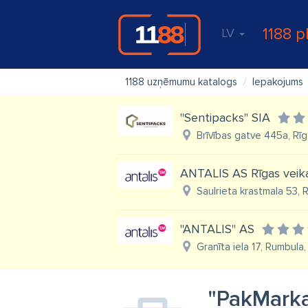
1188 p
LV
1188 uzņēmumu katalogs
Iepakojums
"Sentipacks" SIA
Brīvības gatve 445a, Rīg
ANTALIS AS Rīgas veik
Saulrieta krastmala 53, 
"ANTALIS" AS
Granīta iela 17, Rumbula
"PakMarka