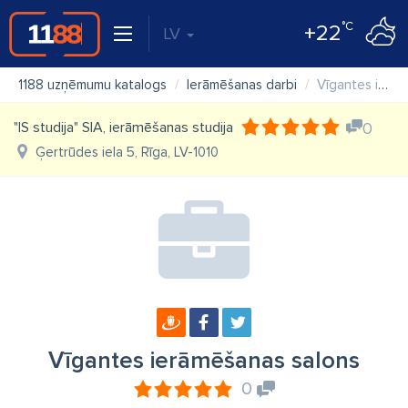
°C
+22
LV
1188 uzņēmumu katalogs
Ierāmēšanas darbi
Vīgantes ierāmēšanas salons
"IS studija" SIA, ierāmēšanas studija
0
Ģertrūdes iela 5, Rīga, LV-1010
Vīgantes ierāmēšanas salons
0