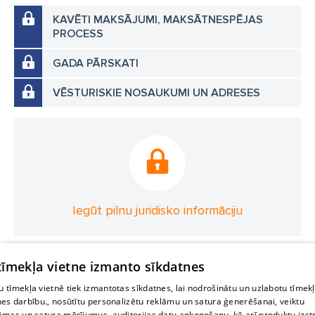
KAVĒTI MAKSĀJUMI, MAKSĀTNESPĒJAS
PROCESS
GADA PĀRSKATI
VĒSTURISKIE NOSAUKUMI UN ADRESES
Iegūt pilnu juridisko informāciju
 tīmekļa vietne izmanto sīkdatnes
 tīmekļa vietnē tiek izmantotas sīkdatnes, lai nodrošinātu un uzlabotu tīmek
nes darbību., nosūtītu personalizētu reklāmu un satura ģenerēšanai, veiktu
āmas un satura mērījumus, auditorijas datu apkopošanu, kā arī produktu izst