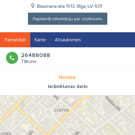
Blaumaņa iela 11/13, Rīga, LV-1011
Papildināt informāciju par uzņēmumu
Pamatdati
Karte
Atsauksmes
26488088
Tālrunis
Nozare:
Ierāmēšanas darbi