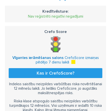
Kredītvēsture:
Nav reģistrēti negatīvi negadījumi
Crefo Score
Vīgantes ierāmēšanas salons
CrefoScore izmaiņas
pēdējo 7 dienu laikā
Kas ir CrefoScore?
Indekss saistību neizpildes varbūtības riska novērtēšanai
12 mēnešu laikā. Jo lielāks CrefoScore, jo augstāks
maksātnespējas risks.
Riska klase atspoguļo saistību neizpildes varbūtību
turpmākajos 12 mēnešos. Visi uzņēmumi ir iedalīti 10 riska
klasēs. Kalpo ātrai lēmuma pieņemšanai.