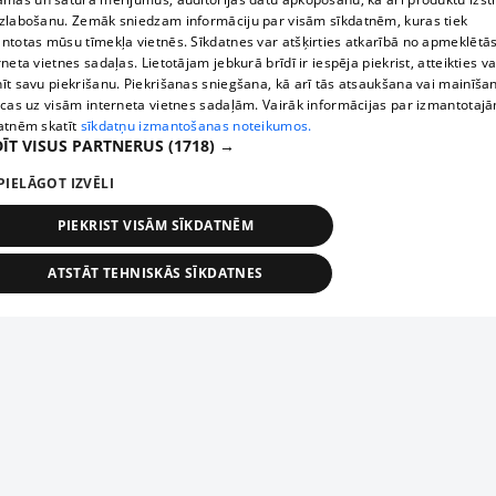
zlabošanu. Zemāk sniedzam informāciju par visām sīkdatnēm, kuras tiek
ntotas mūsu tīmekļa vietnēs. Sīkdatnes var atšķirties atkarībā no apmeklētā
rneta vietnes sadaļas. Lietotājam jebkurā brīdī ir iespēja piekrist, atteikties va
īt savu piekrišanu. Piekrišanas sniegšana, kā arī tās atsaukšana vai mainīša
ecas uz visām interneta vietnes sadaļām. Vairāk informācijas par izmantotaj
atnēm skatīt
sīkdatņu izmantošanas noteikumos.
ĪT VISUS PARTNERUS
(1718) →
PIELĀGOT IZVĒLI
PIEKRIST VISĀM SĪKDATNĒM
ATSTĀT TEHNISKĀS SĪKDATNES
TEHNISKĀS/OBLIGĀTĀS
STATISTIKAS
MĒRĶĒŠANA
FUNKCIONĀLĀS
NEKLASIFICĒTĀS
ehniskās/obligātās
Statistikas
Mērķēšana
Funkcionālās
Neklasificēt