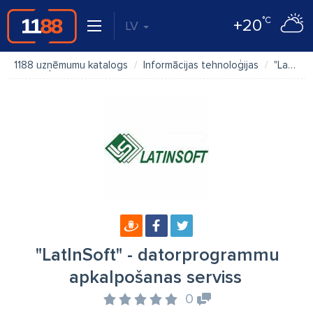
°C
+20
LV
1188 uzņēmumu katalogs
Informācijas tehnoloģijas
"LatInSoft" - datorprogrammu apkalpošanas serviss
"LatInSoft" - datorprogrammu
apkalpošanas serviss
0