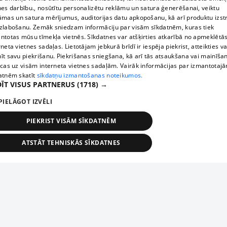
nes darbību., nosūtītu personalizētu reklāmu un satura ģenerēšanai, veiktu
āmas un satura mērījumus, auditorijas datu apkopošanu, kā arī produktu izst
zlabošanu. Zemāk sniedzam informāciju par visām sīkdatnēm, kuras tiek
ntotas mūsu tīmekļa vietnēs. Sīkdatnes var atšķirties atkarībā no apmeklētā
rneta vietnes sadaļas. Lietotājam jebkurā brīdī ir iespēja piekrist, atteikties va
īt savu piekrišanu. Piekrišanas sniegšana, kā arī tās atsaukšana vai mainīša
ecas uz visām interneta vietnes sadaļām. Vairāk informācijas par izmantotaj
atnēm skatīt
sīkdatņu izmantošanas noteikumos.
ĪT VISUS PARTNERUS
(1718) →
PIELĀGOT IZVĒLI
PIEKRIST VISĀM SĪKDATNĒM
ATSTĀT TEHNISKĀS SĪKDATNES
TEHNISKĀS/OBLIGĀTĀS
STATISTIKAS
MĒRĶĒŠANA
FUNKCIONĀLĀS
NEKLASIFICĒTĀS