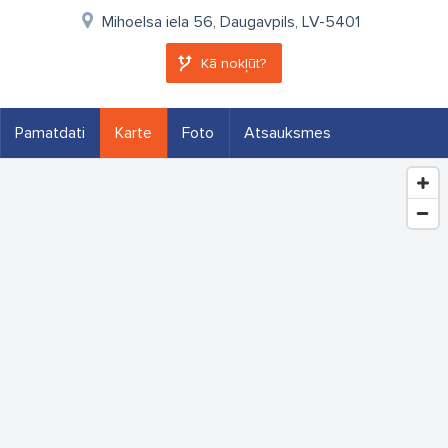
Mihoelsa iela 56, Daugavpils, LV-5401
Kā nokļūt?
Pamatdati
Karte
Foto
Atsauksmes