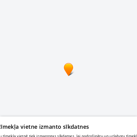
 tīmekļa vietne izmanto sīkdatnes
 tīmekļa vietnē tiek izmantotas sīkdatnes, lai nodrošinātu un uzlabotu tīmek