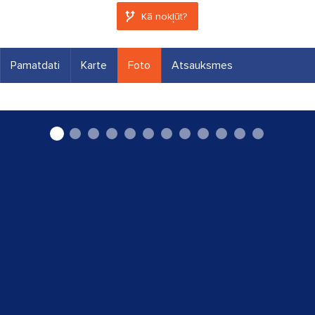
Kā nokļūt?
Pamatdati
Karte
Foto
Atsauksmes
Interneta veikals www.a26.lv