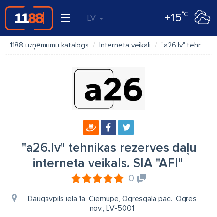
°C
+15
LV
1188 uzņēmumu katalogs
Interneta veikali
"a26.lv" tehnikas rezerves daļu interneta veikals. SIA "AFI"
"a26.lv" tehnikas rezerves daļu
interneta veikals. SIA "AFI"
0
Daugavpils iela 1a, Ciemupe, Ogresgala pag., Ogres
nov., LV-5001