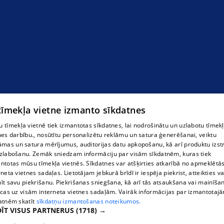
 tīmekļa vietne izmanto sīkdatnes
 tīmekļa vietnē tiek izmantotas sīkdatnes, lai nodrošinātu un uzlabotu tīmek
nes darbību., nosūtītu personalizētu reklāmu un satura ģenerēšanai, veiktu
āmas un satura mērījumus, auditorijas datu apkopošanu, kā arī produktu izst
zlabošanu. Zemāk sniedzam informāciju par visām sīkdatnēm, kuras tiek
ntotas mūsu tīmekļa vietnēs. Sīkdatnes var atšķirties atkarībā no apmeklētā
rneta vietnes sadaļas. Lietotājam jebkurā brīdī ir iespēja piekrist, atteikties va
īt savu piekrišanu. Piekrišanas sniegšana, kā arī tās atsaukšana vai mainīša
ecas uz visām interneta vietnes sadaļām. Vairāk informācijas par izmantotaj
atnēm skatīt
sīkdatņu izmantošanas noteikumos.
ĪT VISUS PARTNERUS
(1718) →