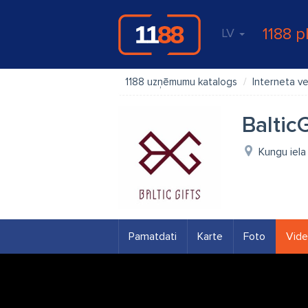
1188 p
LV
1188 uzņēmumu katalogs
Interneta ve
Baltic
Kungu iela
Pamatdati
Karte
Foto
Vid