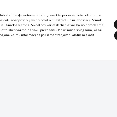
zlabotu tīmekļa vietnes darbību., nosūtītu personalizētu reklāmu un
as datu apkopošanu, kā arī produktu izstrādi un uzlabošanu. Zemāk
su tīmekļa vietnēs. Sīkdatnes var atšķirties atkarībā no apmeklētās
, atteikties vai mainīt savu piekrišanu. Piekrišanas sniegšana, kā arī
adaļām. Vairāk informācijas par izmantotajām sīkdatnēm skatīt
ĒRĶĒŠANA
FUNKCIONĀLĀS
NEKLASIFICĒTĀS
1188 datu bāze
obligātās
Statistikas
Mērķēšana
Funkcionālās
Neklasificētās
informācijas, v
izplatīšana jebk
eklēt un pārlūkot tīmekļa vietni un izmantot tās piedāvātās iespējas. Bez šīm sīkdatnēm 
aizliegta leju
mi
Kinoteātros
1188 web lapā 
, vilcieni,
TV programma
kategoriski ai
ksts
tiskie reisi
atļaujas.
Līguma noteikumi