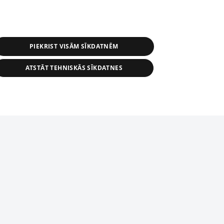
PIEKRIST VISĀM SĪKDATNĒM
ATSTĀT TEHNISKĀS SĪKDATNES
s, tās daļas vai datu bāzē iekļautās
ai informācijas daļas pavairošana vai
ādā formā stingri aizliegta. Tāpat arī ir
tīmekļa vietne nevarēs pilnvērtīgi darboties un sniegt
pielāde automātiskā režīmā. Jebkura
publicētā materiāla pārpublicēšana ir
zliegta bez 1188 web lapas redakcijas