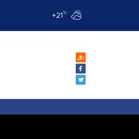
°C
+21