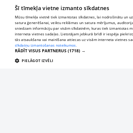
Šī tīmekļa vietne izmanto sīkdatnes
Mūsu tīmekļa vietnē tiek izmantotas sīkdatnes, lai nodrošinātu un u
satura ģenerēšanai, veiktu reklāmas un satura mērījumus, auditorij
sniedzam informāciju par visām sīkdatnēm, kuras tiek izmantotas mū
interneta vietnes sadaļas. Lietotājam jebkurā brīdī ir iespēja piekrist
tās atsaukšana vai mainīšana attiecas uz visām interneta vietnes s
sīkdatņu izmantošanas noteikumos.
RĀDĪT VISUS PARTNERUS
(1718) →
PIELĀGOT IZVĒLI
TEHNISKĀS/OBLIGĀTĀS
STATISTIKAS
M
Tehniskās/
Tehniskās/obligātās sīkdatnes nepieciešamas, lai lietotājs varētu brīvi apm
lietotājam nepieciešamo informāciju.
Par mums
Uzņēmu
Nodrošinātājs
/
Darbības
Reklāma
Autobusi
Nosaukums
Apra
Domēns
ilgums
starptau
Biznesa klientiem