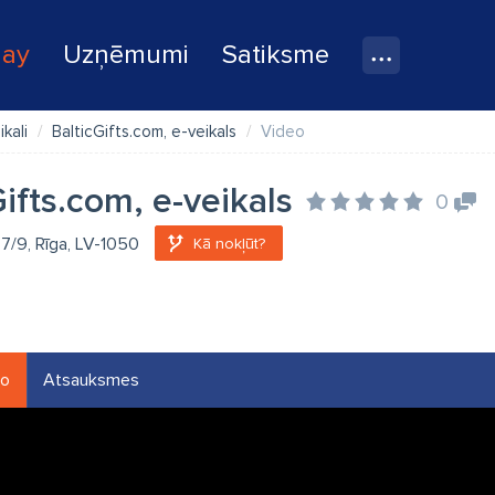
lay
Uzņēmumi
Satiksme
ikali
BalticGifts.com, e-veikals
Video
Gifts.com, e-veikals
0
 7/9, Rīga, LV-1050
Kā nokļūt?
eo
Atsauksmes