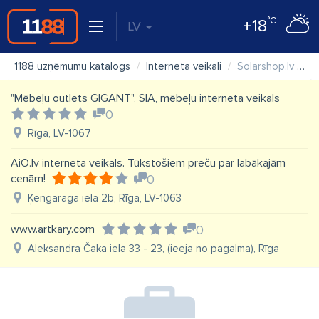
°C
+18
LV
1188 uzņēmumu katalogs
Interneta veikali
Solarshop.lv Saules paneļi
"Mēbeļu outlets GIGANT", SIA, mēbeļu interneta veikals
0
Rīga, LV-1067
AiO.lv interneta veikals. Tūkstošiem preču par labākajām
cenām!
0
Ķengaraga iela 2b, Rīga, LV-1063
www.artkary.com
0
Aleksandra Čaka iela 33 - 23, (ieeja no pagalma), Rīga