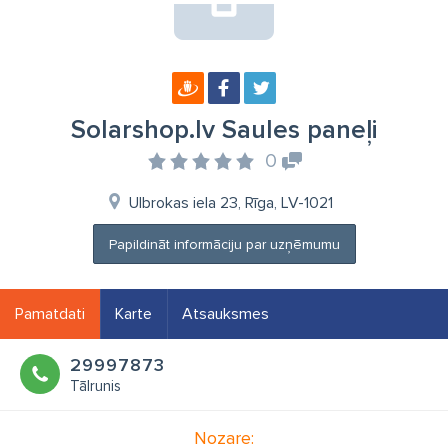
Solarshop.lv Saules paneļi
0
Ulbrokas iela 23, Rīga, LV-1021
Papildināt informāciju par uzņēmumu
Pamatdati
Karte
Atsauksmes
29997873
Tālrunis
Nozare: