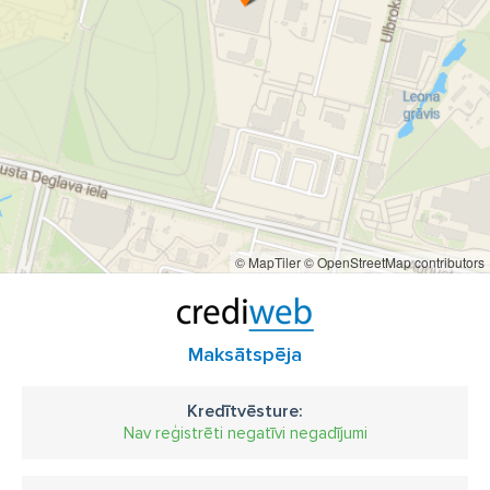
© MapTiler
© OpenStreetMap contributors
Maksātspēja
Kredītvēsture:
Nav reģistrēti negatīvi negadījumi