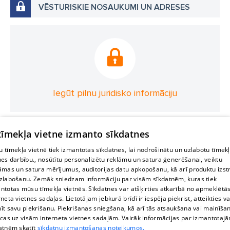
VĒSTURISKIE NOSAUKUMI UN ADRESES
Iegūt pilnu juridisko informāciju
 tīmekļa vietne izmanto sīkdatnes
 tīmekļa vietnē tiek izmantotas sīkdatnes, lai nodrošinātu un uzlabotu tīmek
nes darbību., nosūtītu personalizētu reklāmu un satura ģenerēšanai, veiktu
āmas un satura mērījumus, auditorijas datu apkopošanu, kā arī produktu izst
zlabošanu. Zemāk sniedzam informāciju par visām sīkdatnēm, kuras tiek
ntotas mūsu tīmekļa vietnēs. Sīkdatnes var atšķirties atkarībā no apmeklētā
rneta vietnes sadaļas. Lietotājam jebkurā brīdī ir iespēja piekrist, atteikties va
īt savu piekrišanu. Piekrišanas sniegšana, kā arī tās atsaukšana vai mainīša
ecas uz visām interneta vietnes sadaļām. Vairāk informācijas par izmantotaj
atnēm skatīt
sīkdatņu izmantošanas noteikumos.