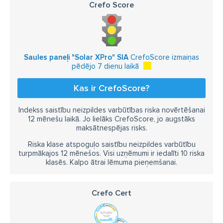
Crefo Score
Saules paneļi "Solar XPro" SIA
CrefoScore izmaiņas
pēdējo 7 dienu laikā
Kas ir CrefoScore?
Indekss saistību neizpildes varbūtības riska novērtēšanai
12 mēnešu laikā. Jo lielāks CrefoScore, jo augstāks
maksātnespējas risks.
Riska klase atspoguļo saistību neizpildes varbūtību
turpmākajos 12 mēnešos. Visi uzņēmumi ir iedalīti 10 riska
klasēs. Kalpo ātrai lēmuma pieņemšanai.
Crefo Cert