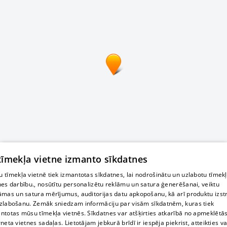
 tīmekļa vietne izmanto sīkdatnes
 tīmekļa vietnē tiek izmantotas sīkdatnes, lai nodrošinātu un uzlabotu tīmek
nes darbību., nosūtītu personalizētu reklāmu un satura ģenerēšanai, veiktu
āmas un satura mērījumus, auditorijas datu apkopošanu, kā arī produktu izst
zlabošanu. Zemāk sniedzam informāciju par visām sīkdatnēm, kuras tiek
ntotas mūsu tīmekļa vietnēs. Sīkdatnes var atšķirties atkarībā no apmeklētā
rneta vietnes sadaļas. Lietotājam jebkurā brīdī ir iespēja piekrist, atteikties va