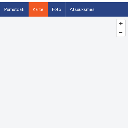
Pamatdati
Karte
Foto
Atsauksmes