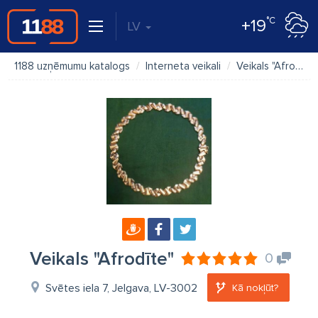
°C
+19
LV
1188 uzņēmumu katalogs
Interneta veikali
Veikals "Afrodīte"
Veikals "Afrodīte"
0
Svētes iela 7, Jelgava, LV-3002
Kā nokļūt?