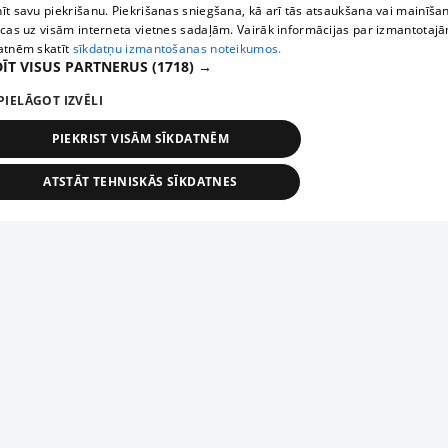
īt savu piekrišanu. Piekrišanas sniegšana, kā arī tās atsaukšana vai mainīša
ecas uz visām interneta vietnes sadaļām. Vairāk informācijas par izmantotaj
atnēm skatīt
sīkdatņu izmantošanas noteikumos.
ĪT VISUS PARTNERUS
(1718) →
PIELĀGOT IZVĒLI
PIEKRIST VISĀM SĪKDATNĒM
ATSTĀT TEHNISKĀS SĪKDATNES
TEHNISKĀS/OBLIGĀTĀS
STATISTIKAS
MĒRĶĒŠANA
FUNKCIONĀLĀS
NEKLASIFICĒTĀS
ehniskās/obligātās
Statistikas
Mērķēšana
Funkcionālās
Neklasificēt
niskās/obligātās sīkdatnes nepieciešamas, lai lietotājs varētu brīvi apmeklēt un pārlūk
Piesaki savu uzņēmumu
ekļa vietni un izmantot tās piedāvātās iespējas. Bez šīm sīkdatnēm tīmekļa vietne neva
nvērtīgi darboties un sniegt lietotājam nepieciešamo informāciju.
Ja tavs uzņēmums nav mūsu datubāzē, aizpildi vienkāršu