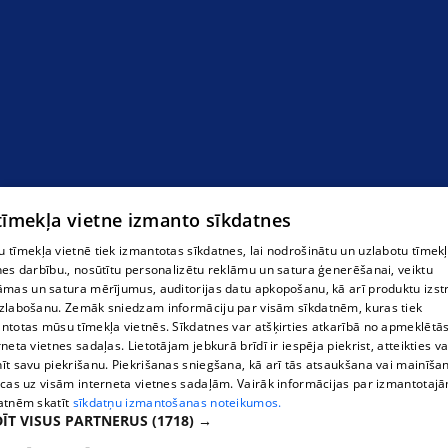
artkary.com
 tīmekļa vietne izmanto sīkdatnes
 tīmekļa vietnē tiek izmantotas sīkdatnes, lai nodrošinātu un uzlabotu tīmek
nes darbību., nosūtītu personalizētu reklāmu un satura ģenerēšanai, veiktu
āmas un satura mērījumus, auditorijas datu apkopošanu, kā arī produktu izst
zlabošanu. Zemāk sniedzam informāciju par visām sīkdatnēm, kuras tiek
ntotas mūsu tīmekļa vietnēs. Sīkdatnes var atšķirties atkarībā no apmeklētā
rneta vietnes sadaļas. Lietotājam jebkurā brīdī ir iespēja piekrist, atteikties va
īt savu piekrišanu. Piekrišanas sniegšana, kā arī tās atsaukšana vai mainīša
ecas uz visām interneta vietnes sadaļām. Vairāk informācijas par izmantotaj
atnēm skatīt
sīkdatņu izmantošanas noteikumos.
ĪT VISUS PARTNERUS
(1718) →