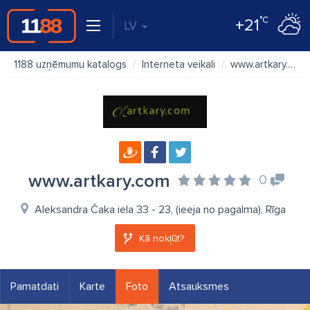
°C
+21
LV
1188 uzņēmumu katalogs
Interneta veikali
www.artkary.com
www.artkary.com
0
Aleksandra Čaka iela 33 - 23, (ieeja no pagalma), Rīga
Kā nokļūt?
Pamatdati
Karte
Foto
Atsauksmes