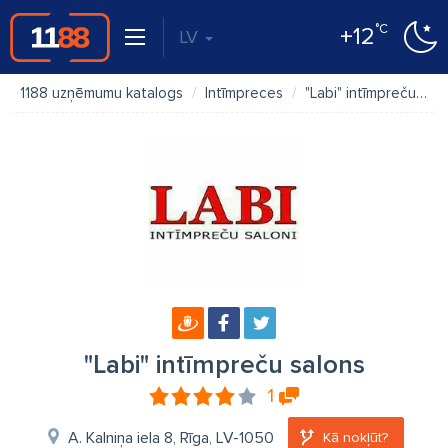
°C
+12
LV
1188 uzņēmumu katalogs
Intīmpreces
"Labi" intīmpreču salons
"Labi" intīmpreču salons
1
A. Kalniņa iela 8, Rīga, LV-1050
Kā nokļūt?