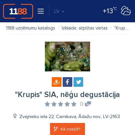
°C
+13
LV
1188 uzņēmumu katalogs
Izklaide, atpūtas vietas
"Krupis" SIA, nēģu degustācija
"Krupis" SIA, nēģu degustācija
0
Zvejnieku iela 22, Carnikava, Ādažu nov., LV-2163
Kā nokļūt?