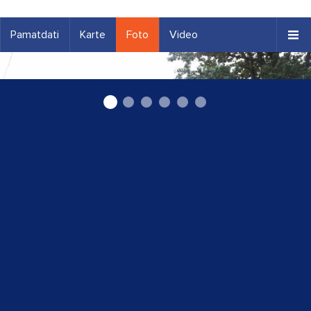
Pamatdati
Karte
Foto
Video
Nēģu svētki