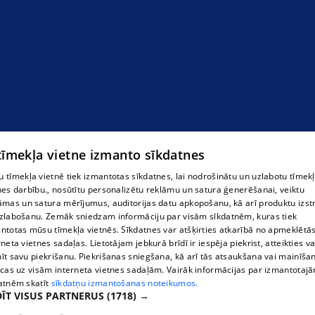
 tīmekļa vietne izmanto sīkdatnes
 tīmekļa vietnē tiek izmantotas sīkdatnes, lai nodrošinātu un uzlabotu tīmek
nes darbību., nosūtītu personalizētu reklāmu un satura ģenerēšanai, veiktu
āmas un satura mērījumus, auditorijas datu apkopošanu, kā arī produktu izst
zlabošanu. Zemāk sniedzam informāciju par visām sīkdatnēm, kuras tiek
ntotas mūsu tīmekļa vietnēs. Sīkdatnes var atšķirties atkarībā no apmeklētā
rneta vietnes sadaļas. Lietotājam jebkurā brīdī ir iespēja piekrist, atteikties va
īt savu piekrišanu. Piekrišanas sniegšana, kā arī tās atsaukšana vai mainīša
ecas uz visām interneta vietnes sadaļām. Vairāk informācijas par izmantotaj
atnēm skatīt
sīkdatņu izmantošanas noteikumos.
ĪT VISUS PARTNERUS
(1718) →