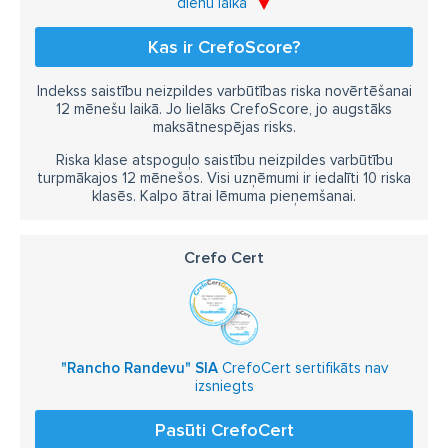
dienu laikā
Kas ir CrefoScore?
Indekss saistību neizpildes varbūtības riska novērtēšanai
12 mēnešu laikā. Jo lielāks CrefoScore, jo augstāks
maksātnespējas risks.
Riska klase atspoguļo saistību neizpildes varbūtību
turpmākajos 12 mēnešos. Visi uzņēmumi ir iedalīti 10 riska
klasēs. Kalpo ātrai lēmuma pieņemšanai.
Crefo Cert
"Rancho Randevu" SIA
CrefoCert sertifikāts nav
izsniegts
Pasūti CrefoCert