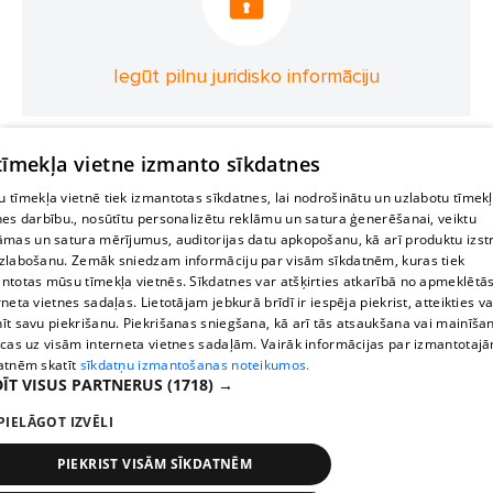
Iegūt pilnu juridisko informāciju
 tīmekļa vietne izmanto sīkdatnes
 tīmekļa vietnē tiek izmantotas sīkdatnes, lai nodrošinātu un uzlabotu tīmek
nes darbību., nosūtītu personalizētu reklāmu un satura ģenerēšanai, veiktu
āmas un satura mērījumus, auditorijas datu apkopošanu, kā arī produktu izst
zlabošanu. Zemāk sniedzam informāciju par visām sīkdatnēm, kuras tiek
ntotas mūsu tīmekļa vietnēs. Sīkdatnes var atšķirties atkarībā no apmeklētā
rneta vietnes sadaļas. Lietotājam jebkurā brīdī ir iespēja piekrist, atteikties va
īt savu piekrišanu. Piekrišanas sniegšana, kā arī tās atsaukšana vai mainīša
ecas uz visām interneta vietnes sadaļām. Vairāk informācijas par izmantotaj
atnēm skatīt
sīkdatņu izmantošanas noteikumos.
ĪT VISUS PARTNERUS
(1718) →
PIELĀGOT IZVĒLI
PIEKRIST VISĀM SĪKDATNĒM