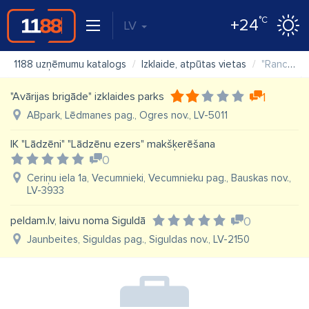
°C
+24
LV
1188 uzņēmumu katalogs
Izklaide, atpūtas vietas
"Rancho Randevu" SIA
"Avārijas brigāde" izklaides parks
1
ABpark, Lēdmanes pag., Ogres nov., LV-5011
IK "Lādzēni" "Lādzēnu ezers" makšķerēšana
0
Ceriņu iela 1a, Vecumnieki, Vecumnieku pag., Bauskas nov.,
LV-3933
peldam.lv, laivu noma Siguldā
0
Jaunbeites, Siguldas pag., Siguldas nov., LV-2150