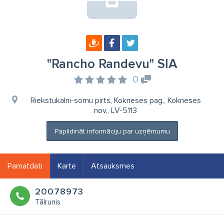
"Rancho Randevu" SIA
0
Riekstukalni-somu pirts, Kokneses pag., Kokneses
nov., LV-5113
Papildināt informāciju par uzņēmumu
Pamatdati
Karte
Atsauksmes
20078973
Tālrunis