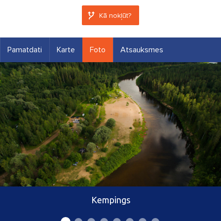
Kā nokļūt?
Pamatdati
Karte
Foto
Atsauksmes
Kempings