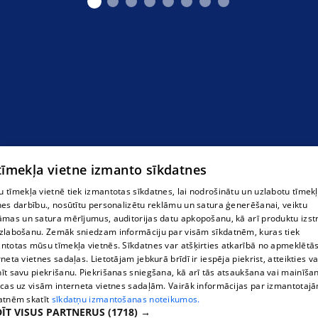
 tīmekļa vietne izmanto sīkdatnes
 tīmekļa vietnē tiek izmantotas sīkdatnes, lai nodrošinātu un uzlabotu tīmek
nes darbību., nosūtītu personalizētu reklāmu un satura ģenerēšanai, veiktu
āmas un satura mērījumus, auditorijas datu apkopošanu, kā arī produktu izst
zlabošanu. Zemāk sniedzam informāciju par visām sīkdatnēm, kuras tiek
ntotas mūsu tīmekļa vietnēs. Sīkdatnes var atšķirties atkarībā no apmeklētā
rneta vietnes sadaļas. Lietotājam jebkurā brīdī ir iespēja piekrist, atteikties va
īt savu piekrišanu. Piekrišanas sniegšana, kā arī tās atsaukšana vai mainīša
ecas uz visām interneta vietnes sadaļām. Vairāk informācijas par izmantotaj
atnēm skatīt
sīkdatņu izmantošanas noteikumos.
ĪT VISUS PARTNERUS
(1718) →