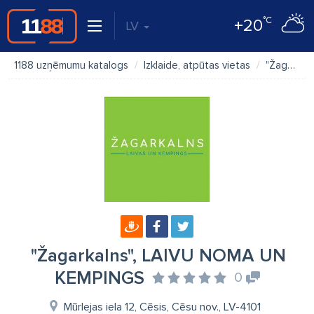
°C
+20
LV
1188 uzņēmumu katalogs
Izklaide, atpūtas vietas
"Žagarkalns", LAIVU NOMA UN KEMPINGS
"Žagarkalns", LAIVU NOMA UN
KEMPINGS
0
Mūrlejas iela 12, Cēsis, Cēsu nov., LV-4101