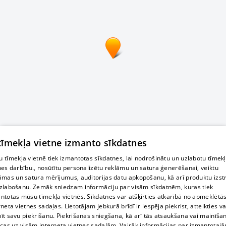
 tīmekļa vietne izmanto sīkdatnes
 tīmekļa vietnē tiek izmantotas sīkdatnes, lai nodrošinātu un uzlabotu tīmek
nes darbību., nosūtītu personalizētu reklāmu un satura ģenerēšanai, veiktu
āmas un satura mērījumus, auditorijas datu apkopošanu, kā arī produktu izst
zlabošanu. Zemāk sniedzam informāciju par visām sīkdatnēm, kuras tiek
ntotas mūsu tīmekļa vietnēs. Sīkdatnes var atšķirties atkarībā no apmeklētā
rneta vietnes sadaļas. Lietotājam jebkurā brīdī ir iespēja piekrist, atteikties va
īt savu piekrišanu. Piekrišanas sniegšana, kā arī tās atsaukšana vai mainīša
ecas uz visām interneta vietnes sadaļām. Vairāk informācijas par izmantotaj