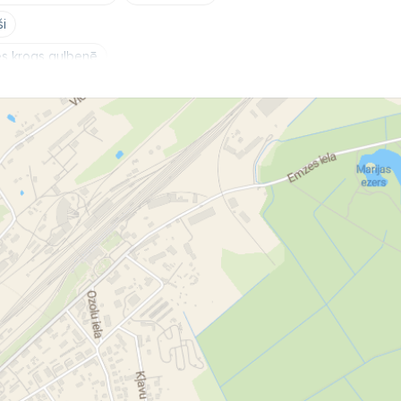
ši
s krogs gulbenē