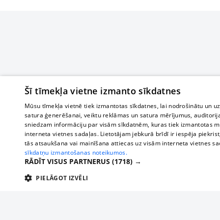
Šī tīmekļa vietne izmanto sīkdatnes
Mūsu tīmekļa vietnē tiek izmantotas sīkdatnes, lai nodrošinātu un u
satura ģenerēšanai, veiktu reklāmas un satura mērījumus, auditorij
sniedzam informāciju par visām sīkdatnēm, kuras tiek izmantotas mū
interneta vietnes sadaļas. Lietotājam jebkurā brīdī ir iespēja piekrist
tās atsaukšana vai mainīšana attiecas uz visām interneta vietnes s
sīkdatņu izmantošanas noteikumos.
RĀDĪT VISUS PARTNERUS
(1718) →
PIELĀGOT IZVĒLI
TEHNISKĀS/OBLIGĀTĀS
STATISTIKAS
M