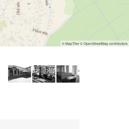
© MapTiler
© OpenStreetMap contributors