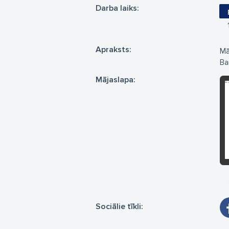
Darba laiks:
Apraksts:
Mā
Ba
Mājaslapa:
Sociālie tīkli: