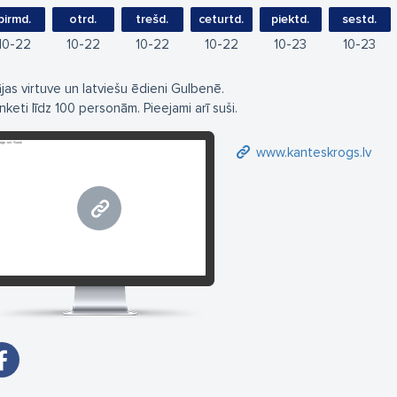
pirmd.
otrd.
trešd.
ceturtd.
piektd.
sestd.
10
22
10
22
10
22
10
22
10
23
10
23
jas virtuve un latviešu ēdieni Gulbenē.
nketi līdz 100 personām. Pieejami arī suši.
www.kanteskrogs.lv
www.kanteskrogs.lv