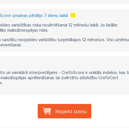
core izmaiņas pēdējo 7 dienu laikā
pildes varbūtības riska novērtēšanai 12 mēnešu laikā. Jo lielāks
āks maksātnespējas risks.
 saistību neizpildes varbūtību turpmākajos 12 mēnešos. Visi uzņēmumi i
ieņemšanai.
ts un vienkārši interpretējams - CrefoScore ir unikāls indekss, kas t
aksātspējas aprēķināšanai, lai izvērtētu atbilstību CrefoCert
m.
Nopirkt izziņu