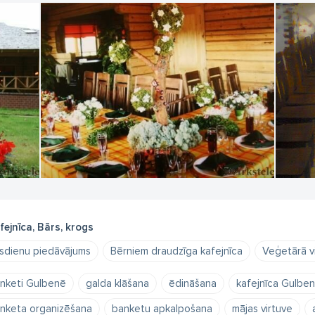
fejnīca, Bārs, krogs
sdienu piedāvājums
Bērniem draudzīga kafejnīca
Veģetārā v
nketi Gulbenē
galda klāšana
ēdināšana
kafejnīca Gulbe
nketa organizēšana
banketu apkalpošana
mājas virtuve