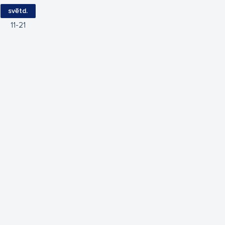
svētd.
11
21