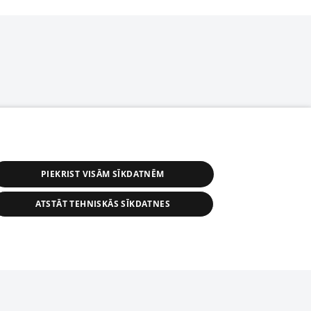
PIEKRIST VISĀM SĪKDATNĒM
ATSTĀT TEHNISKĀS SĪKDATNES