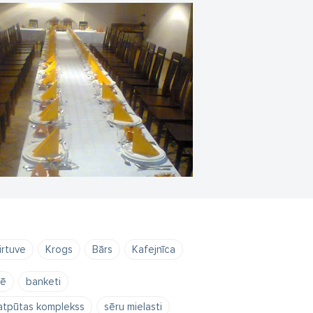
irtuve
Krogs
Bārs
Kafejnīca
nē
banketi
atpūtas komplekss
sēru mielasti