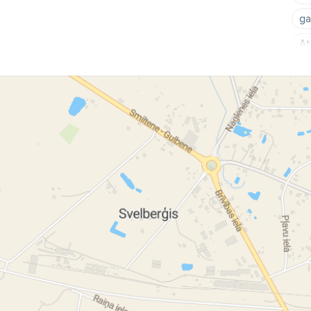
ga
At
ka