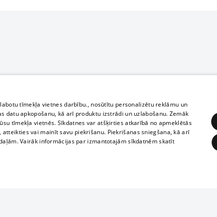
zlabotu tīmekļa vietnes darbību., nosūtītu personalizētu reklāmu un
as datu apkopošanu, kā arī produktu izstrādi un uzlabošanu. Zemāk
su tīmekļa vietnēs. Sīkdatnes var atšķirties atkarībā no apmeklētās
, atteikties vai mainīt savu piekrišanu. Piekrišanas sniegšana, kā arī
adaļām. Vairāk informācijas par izmantotajām sīkdatnēm skatīt
ĒRĶĒŠANA
FUNKCIONĀLĀS
NEKLASIFICĒTĀS