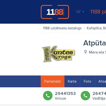
1188 p
LV
1188 uzņēmumu katalogs
Kafejnīca, B
Atpūta
Miera iela
Pamatdati
Karte
Foto
Ats
29441353
2647
Virtuve
Vadītāja