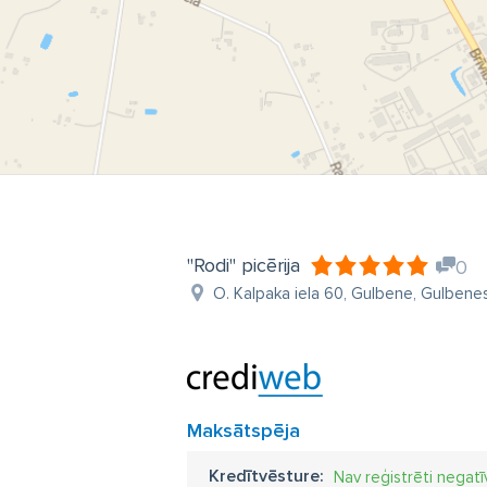
"Rodi" picērija
0
O. Kalpaka iela 60, Gulbene, Gulbenes
Maksātspēja
Kredītvēsture:
Nav reģistrēti negatī