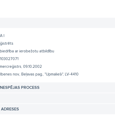
A I
ģistrēts
biedrība ar ierobežotu atbildību
103027071
mercreģistrs, 09.10.2002
lbenes nov., Beļavas pag., "Upmalieši", LV-4410
TNESPĒJAS PROCESS
N ADRESES