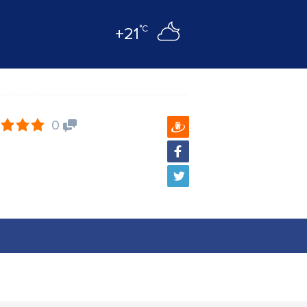
°C
+21
0