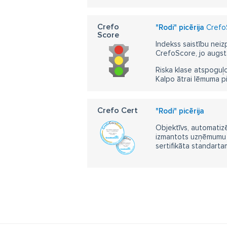
Crefo
"Rodi" picērija
CrefoS
Score
Indekss saistību neiz
CrefoScore, jo augst
Riska klase atspoguļo
Kalpo ātrai lēmuma p
Crefo Cert
"Rodi" picērija
Objektīvs, automatizē
izmantots uzņēmumu m
sertifikāta standarta