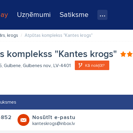
lay
Uzņēmumi
Satiksme
ārs, krogs
Atpūtas komplekss "Kantes krogs"
s komplekss "Kantes krogs"
 5, Gulbene, Gulbenes nov., LV-4401
Kā nokļūt?
auksmes
4852
Nosūtīt e-pastu
kanteskrogs@inbox.lv