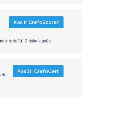
Kas ir CrefoScore?
r iedalīti 10 riska klasēs.
Pasūti CrefoCert
iek