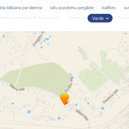
lda klāšana pie klienta
siltu pusdienu piegāde
ballītes
su
pūtas komplekss "Kantes krogs"
kantes krogs kontakti
kante
Vairāk
ntes kroga darba laiks
Kantes grogs