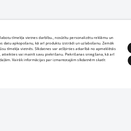
zlabotu tīmekļa vietnes darbību., nosūtītu personalizētu reklāmu un
as datu apkopošanu, kā arī produktu izstrādi un uzlabošanu. Zemāk
su tīmekļa vietnēs. Sīkdatnes var atšķirties atkarībā no apmeklētās
, atteikties vai mainīt savu piekrišanu. Piekrišanas sniegšana, kā arī
adaļām. Vairāk informācijas par izmantotajām sīkdatnēm skatīt
ĒRĶĒŠANA
FUNKCIONĀLĀS
NEKLASIFICĒTĀS
1188 datu bāze
obligātās
Statistikas
Mērķēšana
Funkcionālās
Neklasificētās
informācijas, v
izplatīšana jebk
eklēt un pārlūkot tīmekļa vietni un izmantot tās piedāvātās iespējas. Bez šīm sīkdatnēm 
aizliegta leju