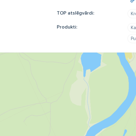
TOP atslēgvārdi:
Kr
Produkti:
Ka
Pu