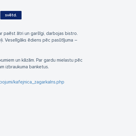
svētd.
paēst ātri un garšīgi, darbojas bistro.
eļi. Veselīgāks ēdiens pēc pasūtījuma –
ākumiem un kāzām. Par gardu mielastu pēc
am izbraukuma banketus.
pojumi/kafejnica_zagarkalns.php