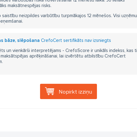
pildes varbūtības riska novērtēšanai 12 mēnešu laikā. Jo lielāks
āks maksātnespējas risks.
 saistību neizpildes varbūtību turpmākajos 12 mēnešos. Visi uzņēmumi i
ieņemšanai.
as bāze, slēpošana
CrefoCert sertifikāts nav izsniegts
ts un vienkārši interpretējams - CrefoScore ir unikāls indekss, kas t
aksātspējas aprēķināšanai, lai izvērtētu atbilstību CrefoCert
m.
Nopirkt izziņu