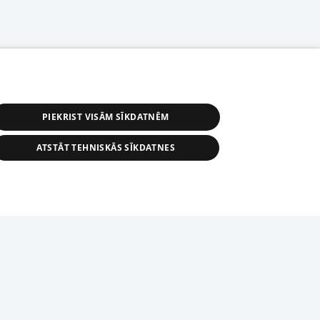
PIEKRIST VISĀM SĪKDATNĒM
ATSTĀT TEHNISKĀS SĪKDATNES
s, tās daļas vai datu bāzē iekļautās
ai informācijas daļas pavairošana vai
ādā formā stingri aizliegta. Tāpat arī ir
tīmekļa vietne nevarēs pilnvērtīgi darboties un sniegt
pielāde automātiskā režīmā. Jebkura