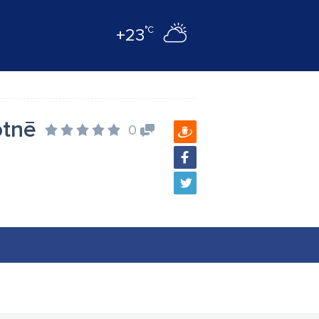
°C
+23
otnē
0