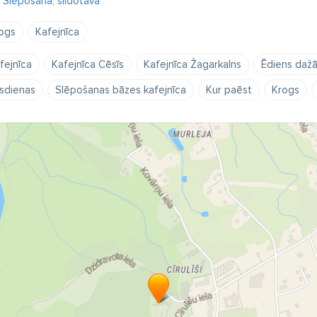
Slēpošana, slidotava
ogs
Kafejnīca
fejnīca
Kafejnīca Cēsīs
Kafejnīca Žagarkalns
Ēdiens da
sdienas
Slēpošanas bāzes kafejnīca
Kur paēst
Krogs