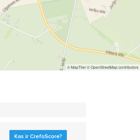
© MapTiler
© OpenStreetMap contributors
Kas ir CrefoScore?