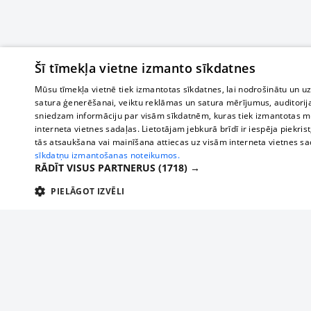
Šī tīmekļa vietne izmanto sīkdatnes
Mūsu tīmekļa vietnē tiek izmantotas sīkdatnes, lai nodrošinātu un u
satura ģenerēšanai, veiktu reklāmas un satura mērījumus, auditorij
sniedzam informāciju par visām sīkdatnēm, kuras tiek izmantotas mū
interneta vietnes sadaļas. Lietotājam jebkurā brīdī ir iespēja piekrist
tās atsaukšana vai mainīšana attiecas uz visām interneta vietnes s
sīkdatņu izmantošanas noteikumos.
RĀDĪT VISUS PARTNERUS
(1718) →
PIELĀGOT IZVĒLI
TEHNISKĀS/OBLIGĀTĀS
STATISTIKAS
M
Tehniskās/
Tehniskās/obligātās sīkdatnes nepieciešamas, lai lietotājs varētu brīvi apm
lietotājam nepieciešamo informāciju.