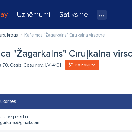
lay
Uzņēmumi
Satiksme
ārs, krogs
Kafejnīca "Žagarkalns" Cīruļkalna virsotnē
īca "Žagarkalns" Cīruļkalna virs
la 70, Cēsis, Cēsu nov., LV-4101
Kā nokļūt?
auksmes
īt e-pastu
agarkalns@gmail.com