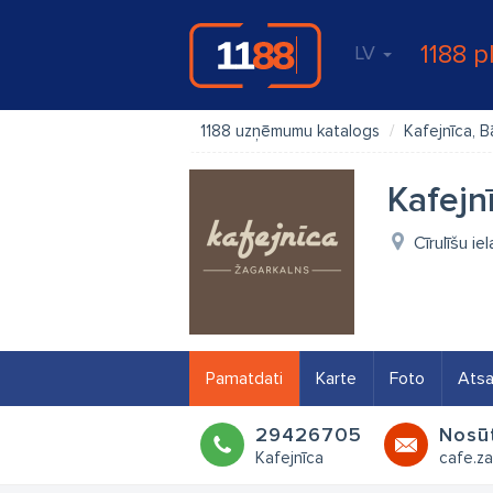
1188 p
LV
1188 uzņēmumu katalogs
Kafejnīca, B
Kafejn
Cīrulīšu ie
Pamatdati
Karte
Foto
Ats
29426705
Nosūt
Kafejnīca
cafe.z