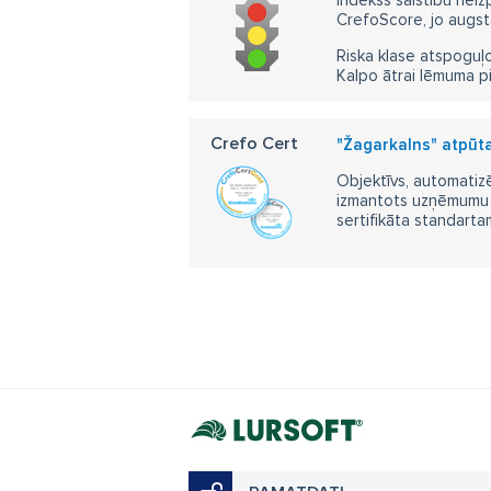
Indekss saistību neiz
CrefoScore, jo augst
Riska klase atspoguļo
Kalpo ātrai lēmuma p
Crefo Cert
"Žagarkalns" atpūt
Objektīvs, automatizē
izmantots uzņēmumu m
sertifikāta standarta