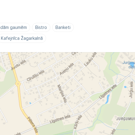
žādām gaumēm
Bistro
Banketi
Kafejnīca Žagarkalnā