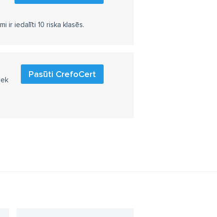
r iedalīti 10 riska klasēs.
Pasūti CrefoCert
iek