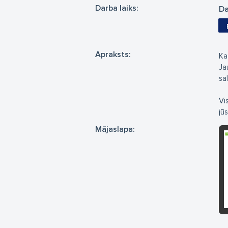
Darba laiks:
Da
Apraksts:
Ka
Ja
sal
Vi
jū
Mājaslapa: