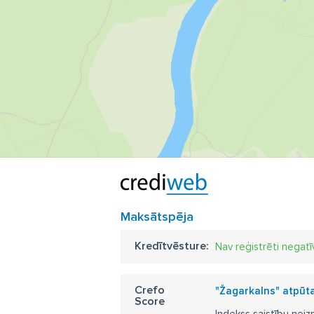
Maksātspēja
Kredītvēsture:
Nav reģistrēti negatī
Crefo
"Žagarkalns" atpūt
Score