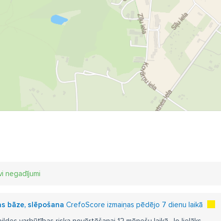
vi negadījumi
as bāze, slēpošana
CrefoScore izmaiņas pēdējo 7 dienu laikā