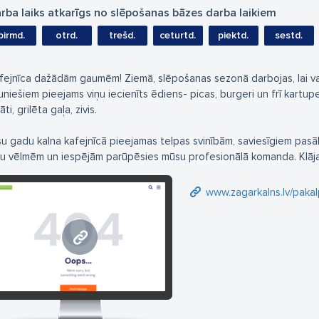
rba laiks atkarīgs no slēpošanas bāzes darba laikiem
pirmd.
otrd.
trešd.
ceturtd.
piektd.
sestd.
fejnīca dažādām gaumēm! Ziemā, slēpošanas sezonā darbojas, lai var 
uniešiem pieejams viņu iecienīts ēdiens- picas, burgeri un frī kartup
āti, grilēta gaļa, zivis.
su gadu kalna kafejnīcā pieejamas telpas svinībām, saviesīgiem pas
su vēlmēm un iespējām parūpēsies mūsu profesionālā komanda. Klāj
www.zagarkalns.lv/pakal
www.zagarkalns.lv