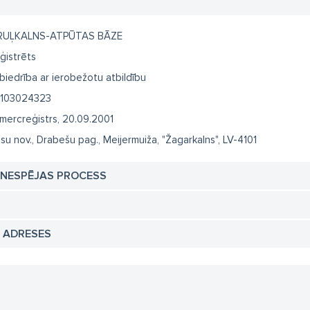
RUĻKALNS-ATPŪTAS BĀZE
ģistrēts
biedrība ar ierobežotu atbildību
103024323
mercreģistrs, 20.09.2001
su nov., Drabešu pag., Meijermuiža, "Žagarkalns", LV-4101
TNESPĒJAS PROCESS
N ADRESES