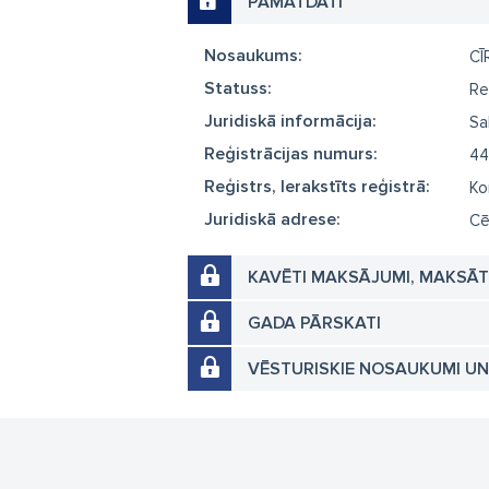
PAMATDATI
Nosaukums:
CĪ
Statuss:
Re
Juridiskā informācija:
Sa
Reģistrācijas numurs:
44
Reģistrs, Ierakstīts reģistrā:
Ko
Juridiskā adrese:
Cē
KAVĒTI MAKSĀJUMI, MAKSĀ
GADA PĀRSKATI
VĒSTURISKIE NOSAUKUMI U