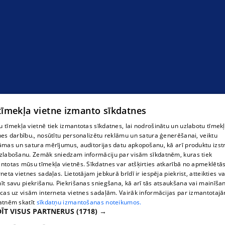
pica
 tīmekļa vietne izmanto sīkdatnes
 tīmekļa vietnē tiek izmantotas sīkdatnes, lai nodrošinātu un uzlabotu tīmek
nes darbību., nosūtītu personalizētu reklāmu un satura ģenerēšanai, veiktu
āmas un satura mērījumus, auditorijas datu apkopošanu, kā arī produktu izst
zlabošanu. Zemāk sniedzam informāciju par visām sīkdatnēm, kuras tiek
ntotas mūsu tīmekļa vietnēs. Sīkdatnes var atšķirties atkarībā no apmeklētā
rneta vietnes sadaļas. Lietotājam jebkurā brīdī ir iespēja piekrist, atteikties va
īt savu piekrišanu. Piekrišanas sniegšana, kā arī tās atsaukšana vai mainīša
ecas uz visām interneta vietnes sadaļām. Vairāk informācijas par izmantotaj
atnēm skatīt
sīkdatņu izmantošanas noteikumos.
ĪT VISUS PARTNERUS
(1718) →