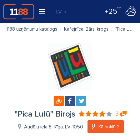
°C
+25
LV
1188 uzņēmumu katalogs
Kafejnīca, Bārs, krogs
"Pica Lulū" Birojs
"Pica Lulū" Birojs
3
Audēju iela 8, Rīga, LV-1050
Kā nokļūt?