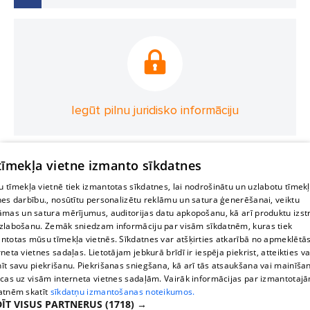
Iegūt pilnu juridisko informāciju
 tīmekļa vietne izmanto sīkdatnes
 tīmekļa vietnē tiek izmantotas sīkdatnes, lai nodrošinātu un uzlabotu tīmek
nes darbību., nosūtītu personalizētu reklāmu un satura ģenerēšanai, veiktu
āmas un satura mērījumus, auditorijas datu apkopošanu, kā arī produktu izst
zlabošanu. Zemāk sniedzam informāciju par visām sīkdatnēm, kuras tiek
ntotas mūsu tīmekļa vietnēs. Sīkdatnes var atšķirties atkarībā no apmeklētā
rneta vietnes sadaļas. Lietotājam jebkurā brīdī ir iespēja piekrist, atteikties va
īt savu piekrišanu. Piekrišanas sniegšana, kā arī tās atsaukšana vai mainīša
ecas uz visām interneta vietnes sadaļām. Vairāk informācijas par izmantotaj
atnēm skatīt
sīkdatņu izmantošanas noteikumos.
ĪT VISUS PARTNERUS
(1718) →