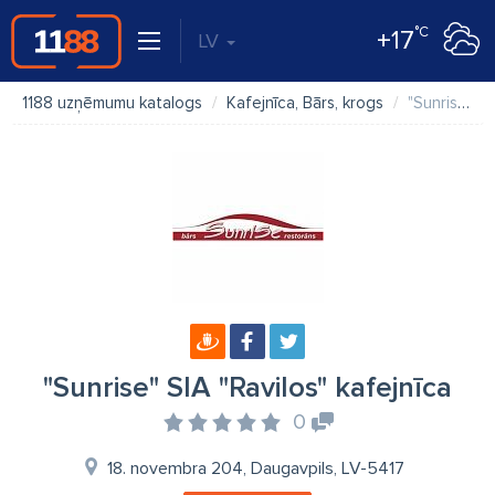
°C
+17
LV
1188 uzņēmumu katalogs
Kafejnīca, Bārs, krogs
"Sunrise" SIA "Ravilos" kafejnīca
"Sunrise" SIA "Ravilos" kafejnīca
0
18. novembra 204, Daugavpils, LV-5417