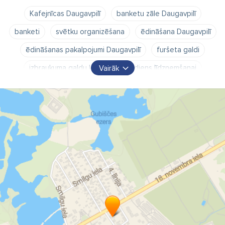
Kafejnīcas Daugavpilī
banketu zāle Daugavpilī
banketi
svētku organizēšana
ēdināšana Daugavpilī
ēdināšanas pakalpojumi Daugavpilī
furšeta galdi
izbraukuma galdu klāšana
ēdiens līdzņemšanai
Vairāk
kafejnīca
banketu apkalpošana
galdu klāšana
galdu klāšana kāzām Daugavpilī
kāzu galdi Daugavpilī
izbraukuma banketu organizēšana Daugavpilī
svinību telpas Daugavpilī
bēru mielasti
grupu ēdināšana
bēru mielastu organizēšana