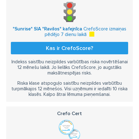
"Sunrise" SIA "Ravilos" kafejnīca
CrefoScore izmaiņas
pēdējo 7 dienu laikā
Kas ir CrefoScore?
Indekss saistību neizpildes varbūtības riska novērtēšanai
12 mēnešu laikā. Jo lielāks CrefoScore, jo augstāks
maksātnespējas risks.
Riska klase atspoguļo saistību neizpildes varbūtību
turpmākajos 12 mēnešos. Visi uzņēmumi ir iedalīti 10 riska
klasēs. Kalpo ātrai lēmuma pieņemšanai.
Crefo Cert