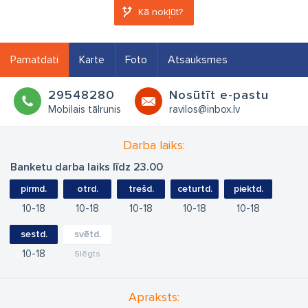
Kā nokļūt?
Pamatdati
Karte
Foto
Atsauksmes
29548280
Nosūtīt e-pastu
Mobilais tālrunis
ravilos@inbox.lv
Darba laiks:
Banketu darba laiks līdz 23.00
pirmd.
otrd.
trešd.
ceturtd.
piektd.
10
18
10
18
10
18
10
18
10
18
sestd.
svētd.
10
18
Slēgts
Apraksts: