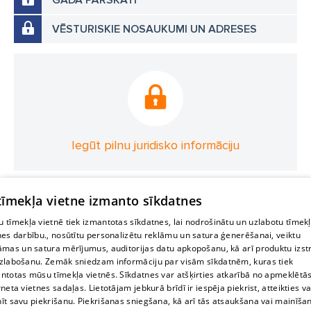
VĒSTURISKIE NOSAUKUMI UN ADRESES
Iegūt pilnu juridisko informāciju
 tīmekļa vietne izmanto sīkdatnes
 tīmekļa vietnē tiek izmantotas sīkdatnes, lai nodrošinātu un uzlabotu tīmek
nes darbību., nosūtītu personalizētu reklāmu un satura ģenerēšanai, veiktu
āmas un satura mērījumus, auditorijas datu apkopošanu, kā arī produktu izst
zlabošanu. Zemāk sniedzam informāciju par visām sīkdatnēm, kuras tiek
ntotas mūsu tīmekļa vietnēs. Sīkdatnes var atšķirties atkarībā no apmeklētā
rneta vietnes sadaļas. Lietotājam jebkurā brīdī ir iespēja piekrist, atteikties va
īt savu piekrišanu. Piekrišanas sniegšana, kā arī tās atsaukšana vai mainīša