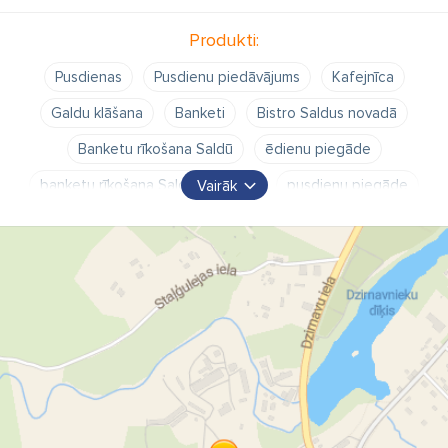
Produkti:
Pusdienas
Pusdienu piedāvājums
Kafejnīca
Galdu klāšana
Banketi
Bistro Saldus novadā
Banketu rīkošana Saldū
ēdienu piegāde
banketu rīkošana Saldus novadā
pusdienu piegāde
Vairāk
izbraukuma banketi
bistro
ēdnīca
ēdināšana
bēru mielasti
kāzas
ģimenes svētki
jubilejas
korporatīvie pasākumi
ēdiens līdzņemšanai
mielastu galdi
grupu ēdināšana