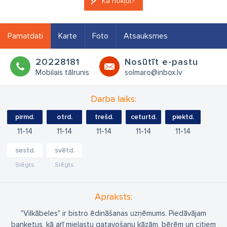
Kā nokļūt?
Pamatdati
Karte
Foto
Atsauksmes
20228181
Nosūtīt e-pastu
Mobilais tālrunis
solmaro@inbox.lv
Darba laiks:
pirmd.
otrd.
trešd.
ceturtd.
piektd.
11
14
11
14
11
14
11
14
11
14
sestd.
svētd.
Slēgts
Slēgts
Apraksts:
"Vilkābeles" ir bistro ēdināšanas uzņēmums. Piedāvājam
banketus, kā arī mielastu gatavošanu kāzām, bērēm un citiem