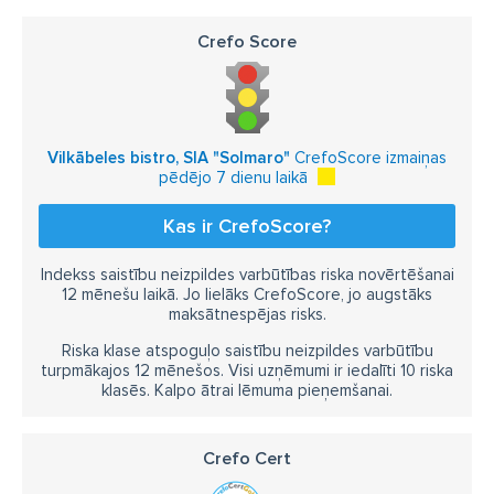
Crefo Score
Vilkābeles bistro, SIA "Solmaro"
CrefoScore izmaiņas
pēdējo 7 dienu laikā
Kas ir CrefoScore?
Indekss saistību neizpildes varbūtības riska novērtēšanai
12 mēnešu laikā. Jo lielāks CrefoScore, jo augstāks
maksātnespējas risks.
Riska klase atspoguļo saistību neizpildes varbūtību
turpmākajos 12 mēnešos. Visi uzņēmumi ir iedalīti 10 riska
klasēs. Kalpo ātrai lēmuma pieņemšanai.
Crefo Cert