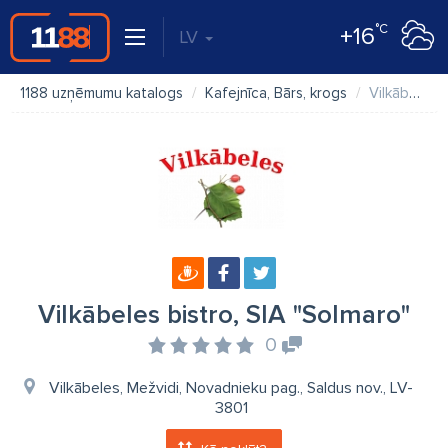
°C
+16
LV
1188 uzņēmumu katalogs
Kafejnīca, Bārs, krogs
Vilkābeles bistro, SIA "Solmaro"
Vilkābeles bistro, SIA "Solmaro"
0
Vilkābeles, Mežvidi, Novadnieku pag., Saldus nov., LV-
3801