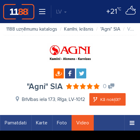
°C
+21
LV
1188 uzņēmumu katalogs
Kamīni, krāsnis
"Agni" SIA
Video
"Agni" SIA
0
Brīvības iela 173, Rīga, LV-1012
Kā nokļūt?
Pamatdati
Karte
Foto
Video