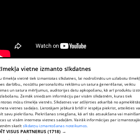
 tīmekļa vietne izmanto sīkdatnes
 tīmekļa vietnē tiek izmantotas sīkdatnes, lai nodrošinātu un uzlabotu tīmek
nes darbību., nosūtītu personalizētu reklāmu un satura ģenerēšanai, veiktu
āmas un satura mērījumus, auditorijas datu apkopošanu, kā arī produktu izst
zlabošanu. Zemāk sniedzam informāciju par visām sīkdatnēm, kuras tiek
ntotas mūsu tīmekļa vietnēs. Sīkdatnes var atšķirties atkarībā no apmeklētā
rneta vietnes sadaļas. Lietotājam jebkurā brīdī ir iespēja piekrist, atteikties va
īt savu piekrišanu. Piekrišanas sniegšana, kā arī tās atsaukšana vai mainīša
ecas uz visām interneta vietnes sadaļām. Vairāk informācijas par izmantotaj
atnēm skatīt
sīkdatņu izmantošanas noteikumos.
ĪT VISUS PARTNERUS
(1718) →