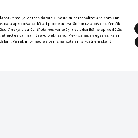
zlabotu tīmekļa vietnes darbību., nosūtītu personalizētu reklāmu un
as datu apkopošanu, kā arī produktu izstrādi un uzlabošanu. Zemāk
su tīmekļa vietnēs. Sīkdatnes var atšķirties atkarībā no apmeklētās
, atteikties vai mainīt savu piekrišanu. Piekrišanas sniegšana, kā arī
adaļām. Vairāk informācijas par izmantotajām sīkdatnēm skatīt
ĒRĶĒŠANA
FUNKCIONĀLĀS
NEKLASIFICĒTĀS
1188 datu bāze
obligātās
Statistikas
Mērķēšana
Funkcionālās
Neklasificētās
informācijas, v
izplatīšana jebk
eklēt un pārlūkot tīmekļa vietni un izmantot tās piedāvātās iespējas. Bez šīm sīkdatnēm 
aizliegta leju
mi
Kinoteātros
1188 web lapā 
, vilcieni,
TV programma
kategoriski ai
ksts
tiskie reisi
atļaujas.
Līguma noteikumi