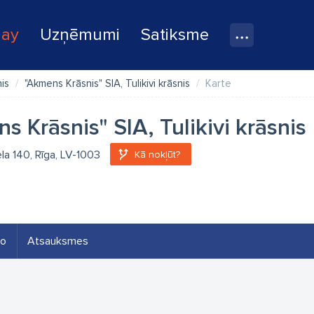
lay
Uzņēmumi
Satiksme
nis
"Akmens Krāsnis" SIA, Tulikivi krāsnis
Karte
s Krāsnis" SIA, Tulikivi krāsnis
ela 140, Rīga, LV-1003
Kā nokļūt?
eo
Atsauksmes