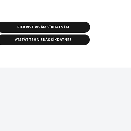
PIEKRIST VISĀM SĪKDATNĒM
ATSTĀT TEHNISKĀS SĪKDATNES
s, tās daļas vai datu bāzē iekļautās
ai informācijas daļas pavairošana vai
ādā formā stingri aizliegta. Tāpat arī ir
tīmekļa vietne nevarēs pilnvērtīgi darboties un sniegt
pielāde automātiskā režīmā. Jebkura
publicētā materiāla pārpublicēšana ir
zliegta bez 1188 web lapas redakcijas