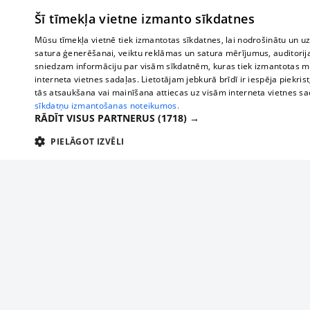
Šī tīmekļa vietne izmanto sīkdatnes
Mūsu tīmekļa vietnē tiek izmantotas sīkdatnes, lai nodrošinātu un u
satura ģenerēšanai, veiktu reklāmas un satura mērījumus, auditorij
sniedzam informāciju par visām sīkdatnēm, kuras tiek izmantotas mū
interneta vietnes sadaļas. Lietotājam jebkurā brīdī ir iespēja piekrist
tās atsaukšana vai mainīšana attiecas uz visām interneta vietnes s
sīkdatņu izmantošanas noteikumos.
RĀDĪT VISUS PARTNERUS
(1718) →
PIELĀGOT IZVĒLI
TEHNISKĀS/OBLIGĀTĀS
STATISTIKAS
M
Tehniskās/
Tehniskās/obligātās sīkdatnes nepieciešamas, lai lietotājs varētu brīvi apm
lietotājam nepieciešamo informāciju.
Par mums
Uzņēmu
Nodrošinātājs
/
Darbības
Reklāma
Autobusi
Nosaukums
Apra
Domēns
ilgums
starptau
Biznesa klientiem