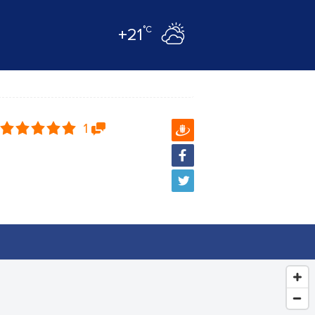
°C
+21
1