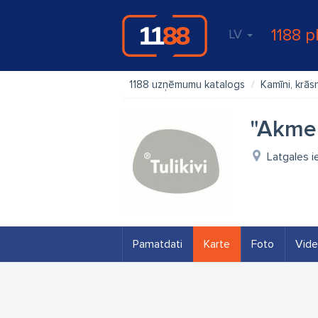
1188 p
LV
1188 uzņēmumu katalogs
Kamīni, krās
"Akmen
Latgales i
Pamatdati
Karte
Foto
Vid