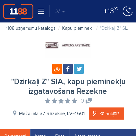
°C
+13
LV
1188 uzņēmumu katalogs
Kapu pieminekļi
"Dzirkaļi Z" SIA, kapu pieminekļu izgatavošana Rēzeknē
"Dzirkaļi Z" SIA, kapu pieminekļu
izgatavošana Rēzeknē
0
Meža iela 37, Rēzekne, LV-4601
Kā nokļūt?