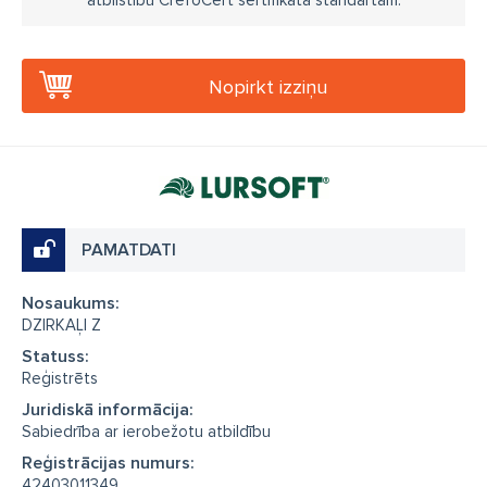
atbilstību CrefoCert sertifikāta standartam.
Nopirkt izziņu
PAMATDATI
Nosaukums:
DZIRKAĻI Z
Statuss:
Reģistrēts
Juridiskā informācija:
Sabiedrība ar ierobežotu atbildību
Reģistrācijas numurs:
42403011349