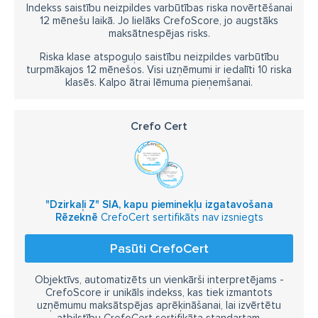
Indekss saistību neizpildes varbūtības riska novērtēšanai
12 mēnešu laikā. Jo lielāks CrefoScore, jo augstāks
maksātnespējas risks.
Riska klase atspoguļo saistību neizpildes varbūtību
turpmākajos 12 mēnešos. Visi uzņēmumi ir iedalīti 10 riska
klasēs. Kalpo ātrai lēmuma pieņemšanai.
Crefo Cert
"Dzirkaļi Z" SIA, kapu pieminekļu izgatavošana
Rēzeknē
CrefoCert sertifikāts nav izsniegts
Pasūti CrefoCert
Objektīvs, automatizēts un vienkārši interpretējams -
CrefoScore ir unikāls indekss, kas tiek izmantots
uzņēmumu maksātspējas aprēķināšanai, lai izvērtētu