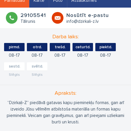
Pamatdati
Karte
Foto
Atsauksmes
29105541
Nosūtīt e-pastu
Tālrunis
info@dzirkali-z.lv
Darba laiks:
pirmd.
otrd.
trešd.
ceturtd.
piektd.
08
17
08
17
08
17
08
17
08
17
sestd.
svētd.
Slēgts
Slēgts
Apraksts:
“Dzirkaļi-Z” piedāvā gatavas kapu pieminekļu formas, gan arī
izveido Jūsu vēlmēm atbilstoša materiāla un formas kapu
pieminekli. Veicam gan gravējumus, gan arī pieejami uzliekami
burti un krusti.