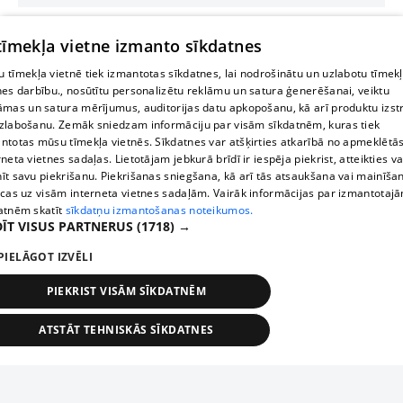
 tīmekļa vietne izmanto sīkdatnes
 tīmekļa vietnē tiek izmantotas sīkdatnes, lai nodrošinātu un uzlabotu tīmek
nes darbību., nosūtītu personalizētu reklāmu un satura ģenerēšanai, veiktu
āmas un satura mērījumus, auditorijas datu apkopošanu, kā arī produktu izst
zlabošanu. Zemāk sniedzam informāciju par visām sīkdatnēm, kuras tiek
ntotas mūsu tīmekļa vietnēs. Sīkdatnes var atšķirties atkarībā no apmeklētā
rneta vietnes sadaļas. Lietotājam jebkurā brīdī ir iespēja piekrist, atteikties va
īt savu piekrišanu. Piekrišanas sniegšana, kā arī tās atsaukšana vai mainīša
ecas uz visām interneta vietnes sadaļām. Vairāk informācijas par izmantotaj
atnēm skatīt
sīkdatņu izmantošanas noteikumos.
ĪT VISUS PARTNERUS
(1718) →
PIELĀGOT IZVĒLI
PIEKRIST VISĀM SĪKDATNĒM
ATSTĀT TEHNISKĀS SĪKDATNES
TEHNISKĀS/OBLIGĀTĀS
STATISTIKAS
MĒRĶĒŠANA