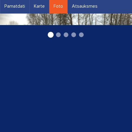
Pamatdati
Karte
Foto
Atsauksmes
Piekabju noma Limbažos