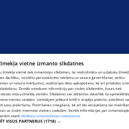
 tīmekļa vietne izmanto sīkdatnes
 tīmekļa vietnē tiek izmantotas sīkdatnes, lai nodrošinātu un uzlabotu tīmek
nes darbību., nosūtītu personalizētu reklāmu un satura ģenerēšanai, veiktu
āmas un satura mērījumus, auditorijas datu apkopošanu, kā arī produktu izst
zlabošanu. Zemāk sniedzam informāciju par visām sīkdatnēm, kuras tiek
ntotas mūsu tīmekļa vietnēs. Sīkdatnes var atšķirties atkarībā no apmeklētā
rneta vietnes sadaļas. Lietotājam jebkurā brīdī ir iespēja piekrist, atteikties va
īt savu piekrišanu. Piekrišanas sniegšana, kā arī tās atsaukšana vai mainīša
ecas uz visām interneta vietnes sadaļām. Vairāk informācijas par izmantotaj
atnēm skatīt
sīkdatņu izmantošanas noteikumos.
ĪT VISUS PARTNERUS
(1718) →