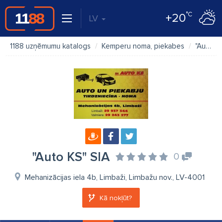
°C
+20
LV
1188 uzņēmumu katalogs
Kemperu noma, piekabes
"Auto KS" SIA
"Auto KS" SIA
0
Mehanizācijas iela 4b, Limbaži, Limbažu nov., LV-4001
Kā nokļūt?