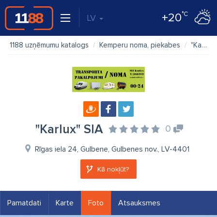
°C
+20
LV
1188 uzņēmumu katalogs
Kemperu noma, piekabes
"Karlux" SIA
"Karlux" SIA
0
Rīgas iela 24, Gulbene, Gulbenes nov., LV-4401
Kā nokļūt?
Pamatdati
Karte
Foto
Atsauksmes