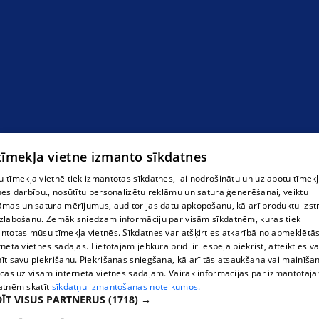
 tīmekļa vietne izmanto sīkdatnes
 tīmekļa vietnē tiek izmantotas sīkdatnes, lai nodrošinātu un uzlabotu tīmek
nes darbību., nosūtītu personalizētu reklāmu un satura ģenerēšanai, veiktu
āmas un satura mērījumus, auditorijas datu apkopošanu, kā arī produktu izst
zlabošanu. Zemāk sniedzam informāciju par visām sīkdatnēm, kuras tiek
ntotas mūsu tīmekļa vietnēs. Sīkdatnes var atšķirties atkarībā no apmeklētā
rneta vietnes sadaļas. Lietotājam jebkurā brīdī ir iespēja piekrist, atteikties va
īt savu piekrišanu. Piekrišanas sniegšana, kā arī tās atsaukšana vai mainīša
ecas uz visām interneta vietnes sadaļām. Vairāk informācijas par izmantotaj
atnēm skatīt
sīkdatņu izmantošanas noteikumos.
ĪT VISUS PARTNERUS
(1718) →