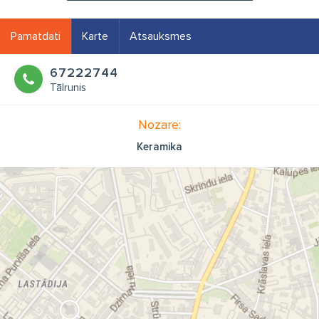
Pamatdati
Karte
Atsauksmes
67222744
Tālrunis
Nozare:
Keramika