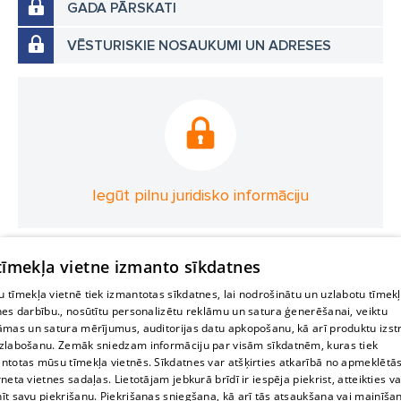
GADA PĀRSKATI
VĒSTURISKIE NOSAUKUMI UN ADRESES
Iegūt pilnu juridisko informāciju
 tīmekļa vietne izmanto sīkdatnes
 tīmekļa vietnē tiek izmantotas sīkdatnes, lai nodrošinātu un uzlabotu tīmek
nes darbību., nosūtītu personalizētu reklāmu un satura ģenerēšanai, veiktu
āmas un satura mērījumus, auditorijas datu apkopošanu, kā arī produktu izst
zlabošanu. Zemāk sniedzam informāciju par visām sīkdatnēm, kuras tiek
ntotas mūsu tīmekļa vietnēs. Sīkdatnes var atšķirties atkarībā no apmeklētā
rneta vietnes sadaļas. Lietotājam jebkurā brīdī ir iespēja piekrist, atteikties va
īt savu piekrišanu. Piekrišanas sniegšana, kā arī tās atsaukšana vai mainīša