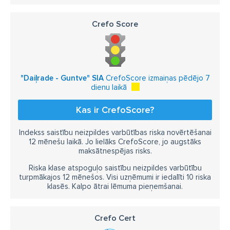
Crefo Score
"Daiļrade - Guntve" SIA
CrefoScore izmaiņas pēdējo 7
dienu laikā
Kas ir CrefoScore?
Indekss saistību neizpildes varbūtības riska novērtēšanai
12 mēnešu laikā. Jo lielāks CrefoScore, jo augstāks
maksātnespējas risks.
Riska klase atspoguļo saistību neizpildes varbūtību
turpmākajos 12 mēnešos. Visi uzņēmumi ir iedalīti 10 riska
klasēs. Kalpo ātrai lēmuma pieņemšanai.
Crefo Cert