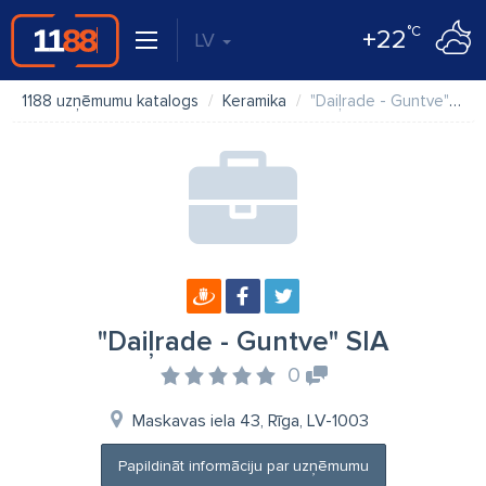
°C
+22
LV
1188 uzņēmumu katalogs
Keramika
"Daiļrade - Guntve" SIA
"Daiļrade - Guntve" SIA
0
Maskavas iela 43, Rīga, LV-1003
Papildināt informāciju par uzņēmumu