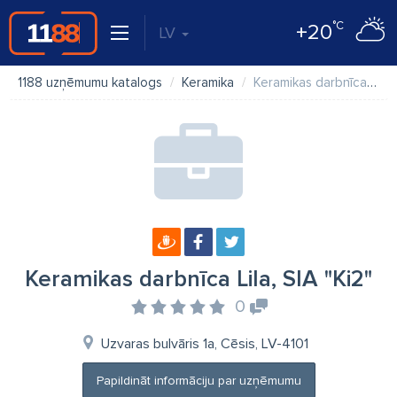
°C
+20
LV
1188 uzņēmumu katalogs
Keramika
Keramikas darbnīca Lila, SIA "Ki2"
Keramikas darbnīca Lila, SIA "Ki2"
0
Uzvaras bulvāris 1a, Cēsis, LV-4101
Papildināt informāciju par uzņēmumu