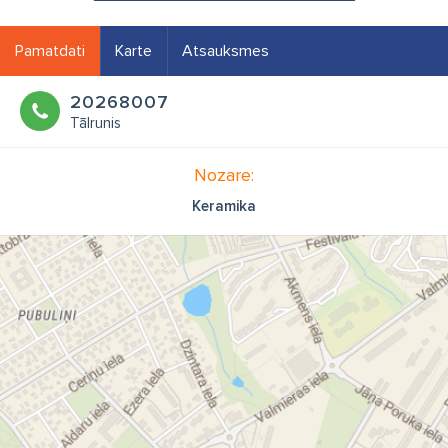
Pamatdati
Karte
Atsauksmes
20268007
Tālrunis
Nozare:
Keramika