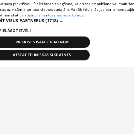
īt savu piekrišanu. Piekrišanas sniegšana, kā arī tās atsaukšana vai mainīša
ecas uz visām interneta vietnes sadaļām. Vairāk informācijas par izmantotaj
atnēm skatīt
sīkdatņu izmantošanas noteikumos.
ĪT VISUS PARTNERUS
(1718) →
PIELĀGOT IZVĒLI
PIEKRIST VISĀM SĪKDATNĒM
ATSTĀT TEHNISKĀS SĪKDATNES
TEHNISKĀS/OBLIGĀTĀS
STATISTIKAS
MĒRĶĒŠANA
FUNKCIONĀLĀS
NEKLASIFICĒTĀS
ehniskās/obligātās
Statistikas
Mērķēšana
Funkcionālās
Neklasificēt
niskās/obligātās sīkdatnes nepieciešamas, lai lietotājs varētu brīvi apmeklēt un pārlūk
Piesaki savu uzņēmumu
ekļa vietni un izmantot tās piedāvātās iespējas. Bez šīm sīkdatnēm tīmekļa vietne neva
nvērtīgi darboties un sniegt lietotājam nepieciešamo informāciju.
Ja tavs uzņēmums nav mūsu datubāzē, aizpildi vienkāršu