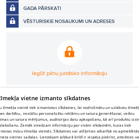
GADA PĀRSKATI
VĒSTURISKIE NOSAUKUMI UN ADRESES
Iegūt pilnu juridisko informāciju
 tīmekļa vietne izmanto sīkdatnes
 tīmekļa vietnē tiek izmantotas sīkdatnes, lai nodrošinātu un uzlabotu tīmek
nes darbību., nosūtītu personalizētu reklāmu un satura ģenerēšanai, veiktu
āmas un satura mērījumus, auditorijas datu apkopošanu, kā arī produktu izst
zlabošanu. Zemāk sniedzam informāciju par visām sīkdatnēm, kuras tiek
ntotas mūsu tīmekļa vietnēs. Sīkdatnes var atšķirties atkarībā no apmeklētā
rneta vietnes sadaļas. Lietotājam jebkurā brīdī ir iespēja piekrist, atteikties va