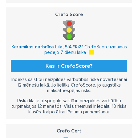
Crefo Score
Keramikas darbnīca Lila, SIA "Ki2"
CrefoScore izmaiņas
pēdējo 7 dienu laikā
Kas ir CrefoScore?
Indekss saistību neizpildes varbūtības riska novērtēšanai
12 mēnešu laikā. Jo lielāks CrefoScore, jo augstāks
maksātnespējas risks.
Riska klase atspoguļo saistību neizpildes varbūtību
turpmākajos 12 mēnešos. Visi uzņēmumi ir iedalīti 10 riska
klasēs. Kalpo ātrai lēmuma pieņemšanai.
Crefo Cert