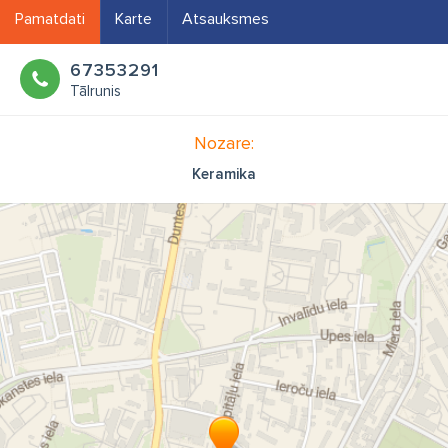
Pamatdati
Karte
Atsauksmes
67353291
Tālrunis
Nozare:
Keramika