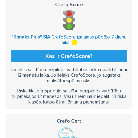
Crefo Score
"Konaks Plus" SIA
CrefoScore izmaiņas pēdējo 7 dienu
laikā
Kas ir CrefoScore?
Indekss saistību neizpildes varbūtības riska novērtēšanai
12 mēnešu laikā. Jo lielāks CrefoScore, jo augstāks
maksātnespējas risks.
Riska klase atspoguļo saistību neizpildes varbūtību
turpmākajos 12 mēnešos. Visi uzņēmumi ir iedalīti 10 riska
klasēs. Kalpo ātrai lēmuma pieņemšanai.
Crefo Cert