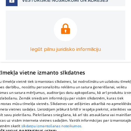
VĒSTURISKIE NOSAUKUMI UN ADRESES
Iegūt pilnu juridisko informāciju
 tīmekļa vietne izmanto sīkdatnes
 tīmekļa vietnē tiek izmantotas sīkdatnes, lai nodrošinātu un uzlabotu tīmek
nes darbību., nosūtītu personalizētu reklāmu un satura ģenerēšanai, veiktu
āmas un satura mērījumus, auditorijas datu apkopošanu, kā arī produktu izst
zlabošanu. Zemāk sniedzam informāciju par visām sīkdatnēm, kuras tiek
ntotas mūsu tīmekļa vietnēs. Sīkdatnes var atšķirties atkarībā no apmeklētā
rneta vietnes sadaļas. Lietotājam jebkurā brīdī ir iespēja piekrist, atteikties va
īt savu piekrišanu. Piekrišanas sniegšana, kā arī tās atsaukšana vai mainīša
ecas uz visām interneta vietnes sadaļām. Vairāk informācijas par izmantotaj
atnēm skatīt
sīkdatņu izmantošanas noteikumos.