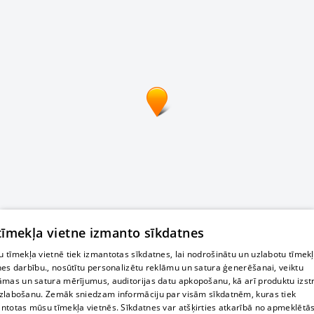
 tīmekļa vietne izmanto sīkdatnes
 tīmekļa vietnē tiek izmantotas sīkdatnes, lai nodrošinātu un uzlabotu tīmek
nes darbību., nosūtītu personalizētu reklāmu un satura ģenerēšanai, veiktu
āmas un satura mērījumus, auditorijas datu apkopošanu, kā arī produktu izst
zlabošanu. Zemāk sniedzam informāciju par visām sīkdatnēm, kuras tiek
ntotas mūsu tīmekļa vietnēs. Sīkdatnes var atšķirties atkarībā no apmeklētā