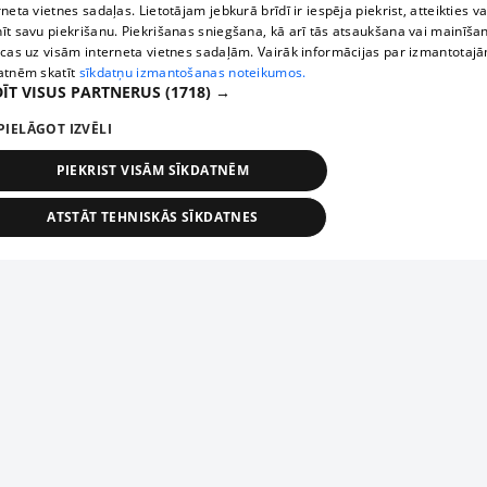
rneta vietnes sadaļas. Lietotājam jebkurā brīdī ir iespēja piekrist, atteikties va
īt savu piekrišanu. Piekrišanas sniegšana, kā arī tās atsaukšana vai mainīša
ecas uz visām interneta vietnes sadaļām. Vairāk informācijas par izmantotaj
atnēm skatīt
sīkdatņu izmantošanas noteikumos.
ĪT VISUS PARTNERUS
(1718) →
PIELĀGOT IZVĒLI
PIEKRIST VISĀM SĪKDATNĒM
ATSTĀT TEHNISKĀS SĪKDATNES
TEHNISKĀS/OBLIGĀTĀS
STATISTIKAS
MĒRĶĒŠANA
FUNKCIONĀLĀS
NEKLASIFICĒTĀS
ehniskās/obligātās
Statistikas
Mērķēšana
Funkcionālās
Neklasificēt
niskās/obligātās sīkdatnes nepieciešamas, lai lietotājs varētu brīvi apmeklēt un pārlūk
Piesaki savu uzņēmumu
ekļa vietni un izmantot tās piedāvātās iespējas. Bez šīm sīkdatnēm tīmekļa vietne neva
nvērtīgi darboties un sniegt lietotājam nepieciešamo informāciju.