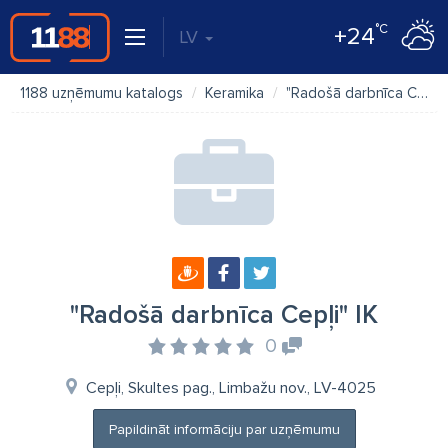
°C
+24
LV
1188 uzņēmumu katalogs
Keramika
"Radošā darbnīca Cepļi" IK
"Radošā darbnīca Cepļi" IK
0
Cepļi, Skultes pag., Limbažu nov., LV-4025
Papildināt informāciju par uzņēmumu