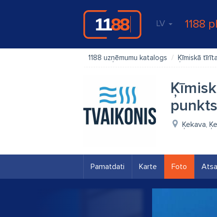
1188 p
LV
1188 uzņēmumu katalogs
Ķīmiskā tīrīt
Ķīmisk
punkt
Ķekava, Ķe
Pamatdati
Karte
Foto
Ats