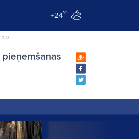
°C
+24
Foto
is pieņemšanas