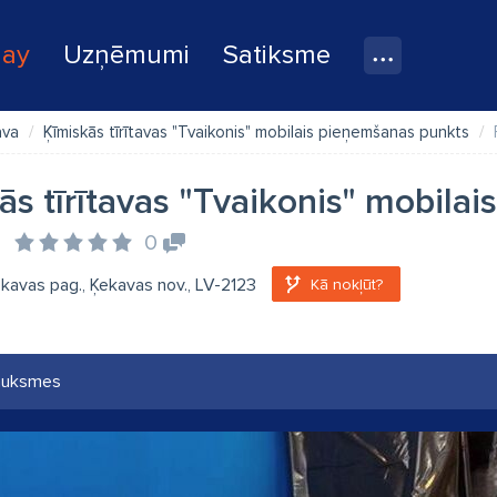
lay
Uzņēmumi
Satiksme
ava
Ķīmiskās tīrītavas "Tvaikonis" mobilais pieņemšanas punkts
ās tīrītavas "Tvaikonis" mobila
s
0
kavas pag., Ķekavas nov., LV-2123
Kā nokļūt?
auksmes