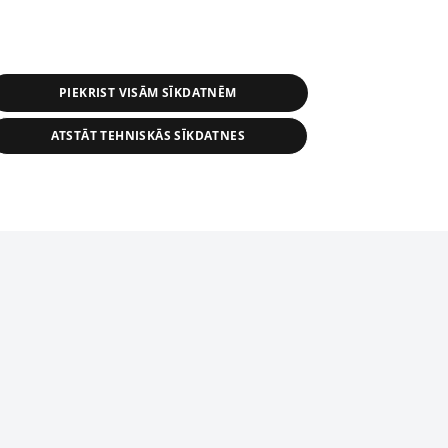
PIEKRIST VISĀM SĪKDATNĒM
ATSTĀT TEHNISKĀS SĪKDATNES
s, tās daļas vai datu bāzē iekļautās
ai informācijas daļas pavairošana vai
ādā formā stingri aizliegta. Tāpat arī ir
tīmekļa vietne nevarēs pilnvērtīgi darboties un sniegt
pielāde automātiskā režīmā. Jebkura
publicētā materiāla pārpublicēšana ir
zliegta bez 1188 web lapas redakcijas