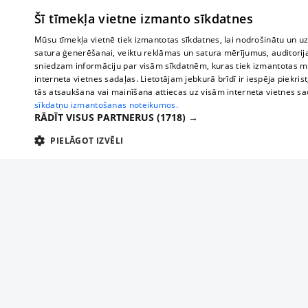
Šī tīmekļa vietne izmanto sīkdatnes
Mūsu tīmekļa vietnē tiek izmantotas sīkdatnes, lai nodrošinātu un u
satura ģenerēšanai, veiktu reklāmas un satura mērījumus, auditorij
sniedzam informāciju par visām sīkdatnēm, kuras tiek izmantotas mū
interneta vietnes sadaļas. Lietotājam jebkurā brīdī ir iespēja piekrist
tās atsaukšana vai mainīšana attiecas uz visām interneta vietnes s
sīkdatņu izmantošanas noteikumos.
RĀDĪT VISUS PARTNERUS
(1718) →
PIELĀGOT IZVĒLI
TEHNISKĀS/OBLIGĀTĀS
STATISTIKAS
M
Tehniskās/
Tehniskās/obligātās sīkdatnes nepieciešamas, lai lietotājs varētu brīvi apm
lietotājam nepieciešamo informāciju.
Par mums
Uzņēmu
Nodrošinātājs
/
Darbības
Reklāma
Autobusi
Nosaukums
Apra
Domēns
ilgums
starptau
Biznesa klientiem