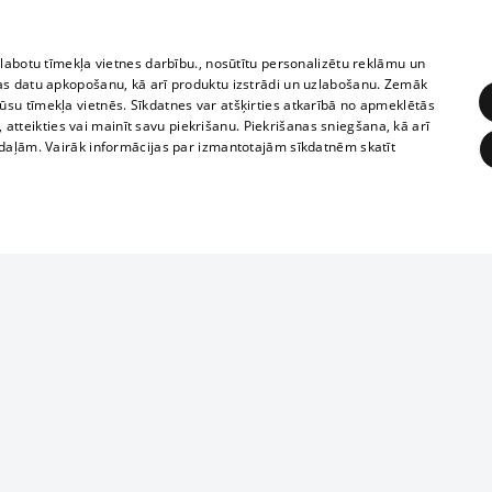
zlabotu tīmekļa vietnes darbību., nosūtītu personalizētu reklāmu un
as datu apkopošanu, kā arī produktu izstrādi un uzlabošanu. Zemāk
su tīmekļa vietnēs. Sīkdatnes var atšķirties atkarībā no apmeklētās
, atteikties vai mainīt savu piekrišanu. Piekrišanas sniegšana, kā arī
adaļām. Vairāk informācijas par izmantotajām sīkdatnēm skatīt
ĒRĶĒŠANA
FUNKCIONĀLĀS
NEKLASIFICĒTĀS
1188 datu bāze
obligātās
Statistikas
Mērķēšana
Funkcionālās
Neklasificētās
informācijas, v
izplatīšana jebk
eklēt un pārlūkot tīmekļa vietni un izmantot tās piedāvātās iespējas. Bez šīm sīkdatnēm 
aizliegta leju
mi
Kinoteātros
1188 web lapā 
, vilcieni,
TV programma
kategoriski ai
ksts
tiskie reisi
atļaujas.
Līguma noteikumi