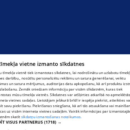
 tīmekļa vietne izmanto sīkdatnes
 tīmekļa vietnē tiek izmantotas sīkdatnes, lai nodrošinātu un uzlabotu tīmek
nes darbību., nosūtītu personalizētu reklāmu un satura ģenerēšanai, veiktu
āmas un satura mērījumus, auditorijas datu apkopošanu, kā arī produktu izst
zlabošanu. Zemāk sniedzam informāciju par visām sīkdatnēm, kuras tiek
ntotas mūsu tīmekļa vietnēs. Sīkdatnes var atšķirties atkarībā no apmeklētā
rneta vietnes sadaļas. Lietotājam jebkurā brīdī ir iespēja piekrist, atteikties va
īt savu piekrišanu. Piekrišanas sniegšana, kā arī tās atsaukšana vai mainīša
ecas uz visām interneta vietnes sadaļām. Vairāk informācijas par izmantotaj
atnēm skatīt
sīkdatņu izmantošanas noteikumos.
ĪT VISUS PARTNERUS
(1718) →