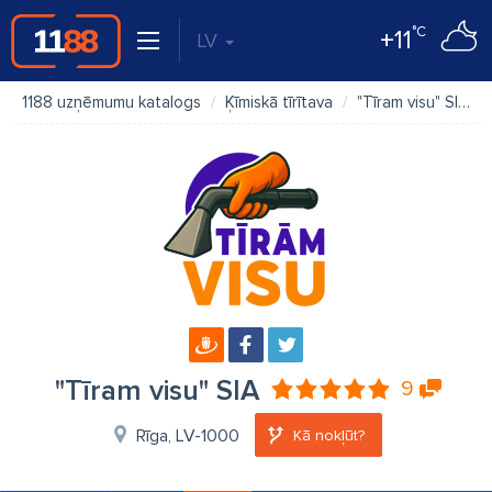
°C
+11
LV
1188 uzņēmumu katalogs
Ķīmiskā tīrītava
"Tīram visu" SIA
"Tīram visu" SIA
9
Rīga, LV-1000
Kā nokļūt?