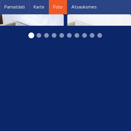
Pamatdati
Karte
Foto
Atsauksmes
dīvāna ķīmiskā tīrīšana