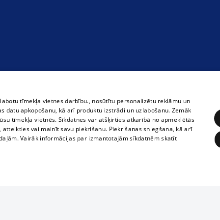
zlabotu tīmekļa vietnes darbību., nosūtītu personalizētu reklāmu un
as datu apkopošanu, kā arī produktu izstrādi un uzlabošanu. Zemāk
su tīmekļa vietnēs. Sīkdatnes var atšķirties atkarībā no apmeklētās
, atteikties vai mainīt savu piekrišanu. Piekrišanas sniegšana, kā arī
adaļām. Vairāk informācijas par izmantotajām sīkdatnēm skatīt
ĒRĶĒŠANA
FUNKCIONĀLĀS
NEKLASIFICĒTĀS