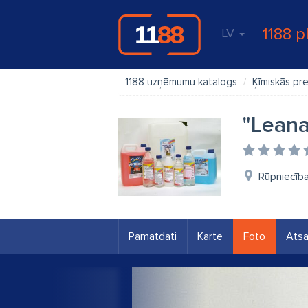
1188 p
LV
1188 uzņēmumu katalogs
Ķīmiskās pr
"Leana
Rūpniecība
Pamatdati
Karte
Foto
Ats