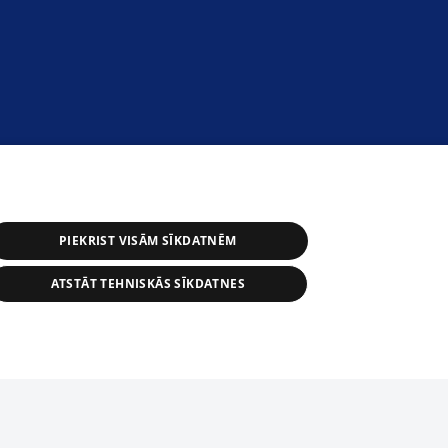
PIEKRIST VISĀM SĪKDATNĒM
ATSTĀT TEHNISKĀS SĪKDATNES