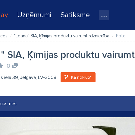
lay
Uzņēmumi
Satiksme
eces
"Leana" SIA, Ķīmijas produktu vairumtirdzniecība
Foto
" SIA, Ķīmijas produktu vairumt
0
s iela 39, Jelgava, LV-3008
Kā nokļūt?
auksmes