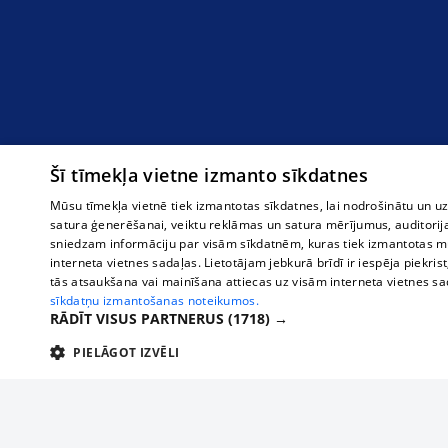
Šī tīmekļa vietne izmanto sīkdatnes
Mūsu tīmekļa vietnē tiek izmantotas sīkdatnes, lai nodrošinātu un u
satura ģenerēšanai, veiktu reklāmas un satura mērījumus, auditorij
sniedzam informāciju par visām sīkdatnēm, kuras tiek izmantotas mū
interneta vietnes sadaļas. Lietotājam jebkurā brīdī ir iespēja piekrist
tās atsaukšana vai mainīšana attiecas uz visām interneta vietnes s
sīkdatņu izmantošanas noteikumos.
RĀDĪT VISUS PARTNERUS
(1718) →
PIELĀGOT IZVĒLI
TEHNISKĀS/OBLIGĀTĀS
STATISTIKAS
M