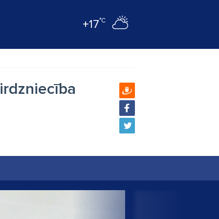
°C
+17
irdzniecība