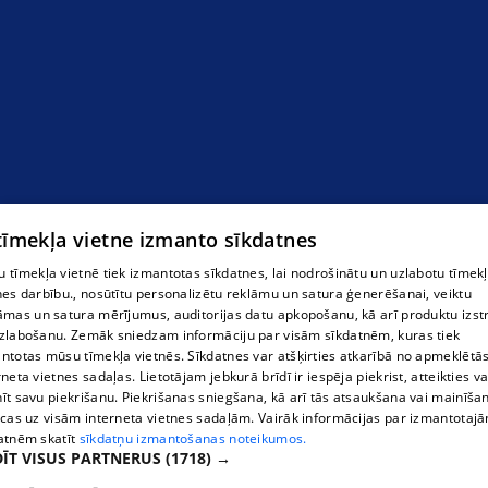
specializācijas
 tīmekļa vietne izmanto sīkdatnes
 tīmekļa vietnē tiek izmantotas sīkdatnes, lai nodrošinātu un uzlabotu tīmek
nes darbību., nosūtītu personalizētu reklāmu un satura ģenerēšanai, veiktu
āmas un satura mērījumus, auditorijas datu apkopošanu, kā arī produktu izst
zlabošanu. Zemāk sniedzam informāciju par visām sīkdatnēm, kuras tiek
ntotas mūsu tīmekļa vietnēs. Sīkdatnes var atšķirties atkarībā no apmeklētā
rneta vietnes sadaļas. Lietotājam jebkurā brīdī ir iespēja piekrist, atteikties va
īt savu piekrišanu. Piekrišanas sniegšana, kā arī tās atsaukšana vai mainīša
ecas uz visām interneta vietnes sadaļām. Vairāk informācijas par izmantotaj
atnēm skatīt
sīkdatņu izmantošanas noteikumos.
ĪT VISUS PARTNERUS
(1718) →