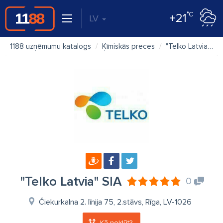
°C
+21
LV
1188 uzņēmumu katalogs
Ķīmiskās preces
"Telko Latvia" SIA
"Telko Latvia" SIA
0
Čiekurkalna 2. līnija 75, 2.stāvs, Rīga, LV-1026
Kā nokļūt?