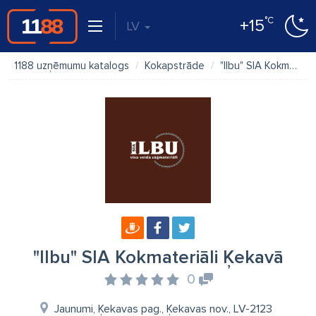
°C
+15
LV
1188 uzņēmumu katalogs
Kokapstrāde
"Ilbu" SIA Kokmateriāli Ķekavā
"Ilbu" SIA Kokmateriāli Ķekavā
0
Jaunumi, Ķekavas pag., Ķekavas nov., LV-2123