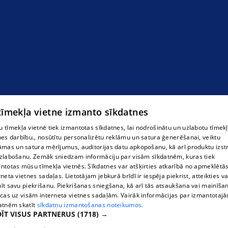
"Ilbu" SIA Kokmateriāli Ķekavā
 tīmekļa vietne izmanto sīkdatnes
 tīmekļa vietnē tiek izmantotas sīkdatnes, lai nodrošinātu un uzlabotu tīmek
nes darbību., nosūtītu personalizētu reklāmu un satura ģenerēšanai, veiktu
āmas un satura mērījumus, auditorijas datu apkopošanu, kā arī produktu izst
zlabošanu. Zemāk sniedzam informāciju par visām sīkdatnēm, kuras tiek
ntotas mūsu tīmekļa vietnēs. Sīkdatnes var atšķirties atkarībā no apmeklētā
rneta vietnes sadaļas. Lietotājam jebkurā brīdī ir iespēja piekrist, atteikties va
īt savu piekrišanu. Piekrišanas sniegšana, kā arī tās atsaukšana vai mainīša
ecas uz visām interneta vietnes sadaļām. Vairāk informācijas par izmantotaj
atnēm skatīt
sīkdatņu izmantošanas noteikumos.
ĪT VISUS PARTNERUS
(1718) →