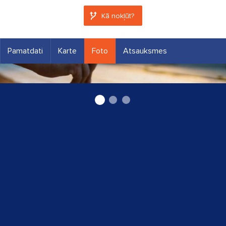
Kā nokļūt?
Pamatdati
Karte
Foto
Atsauksmes