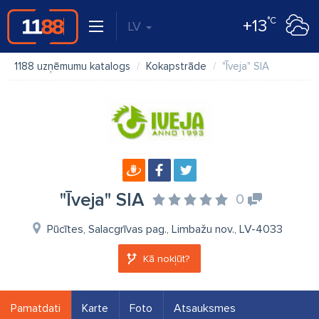
°C
+13
LV
1188 uzņēmumu katalogs
Kokapstrāde
"Īveja" SIA
"Īveja" SIA
0
Pūcītes, Salacgrīvas pag., Limbažu nov., LV-4033
Kā nokļūt?
Pamatdati
Karte
Foto
Atsauksmes