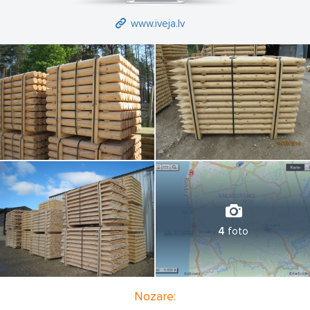
www.iveja.lv
4
foto
Nozare: