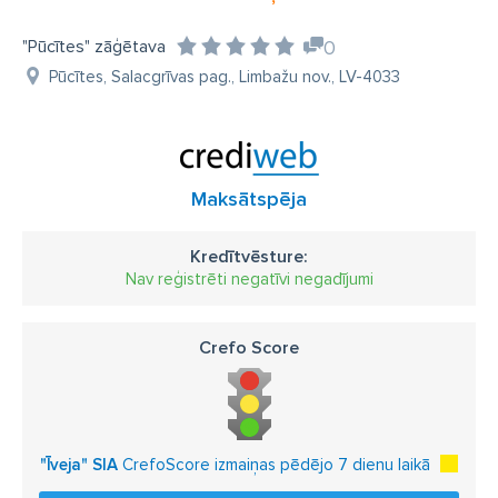
"Pūcītes" zāģētava
0
Pūcītes, Salacgrīvas pag., Limbažu nov., LV-4033
Maksātspēja
Kredītvēsture:
Nav reģistrēti negatīvi negadījumi
Crefo Score
"Īveja" SIA
CrefoScore izmaiņas pēdējo 7 dienu laikā