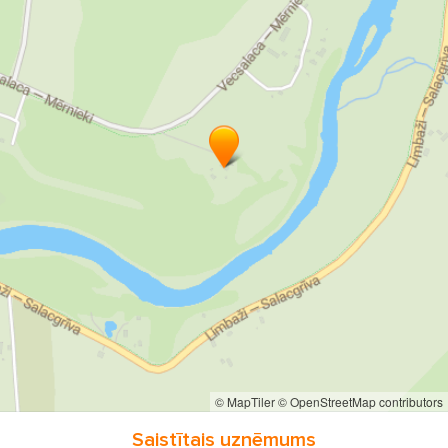
© MapTiler
© OpenStreetMap contributors
Saistītais uzņēmums