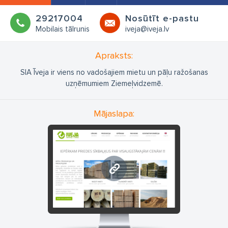
29217004
Nosūtīt e-pastu
Mobilais tālrunis
iveja@iveja.lv
Apraksts:
SIA Īveja ir viens no vadošajiem mietu un pāļu ražošanas
uzņēmumiem Ziemeļvidzemē.
Mājaslapa:
www.iveja.lv