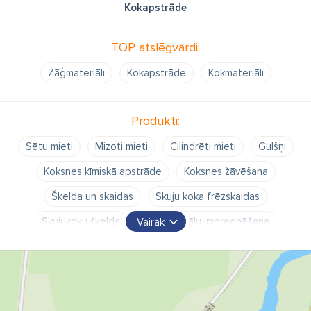
Kokapstrāde
TOP atslēgvārdi:
Zāģmateriāli
Kokapstrāde
Kokmateriāli
Produkti:
Sētu mieti
Mizoti mieti
Cilindrēti mieti
Gulšņi
Koksnes ķīmiskā apstrāde
Koksnes žāvēšana
Šķelda un skaidas
Skuju koka frēzskaidas
Skujukoku šķelda
Kokmateriālu impregnēšana
Vairāk
Sīkbaļķu iepirkšana
Priedes sīkbaļķu iepirkšana
kokapstrāde Salacgrīvā
Pāļi