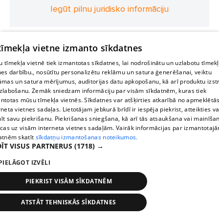
Iegūt pilnu juridisko informāciju
 tīmekļa vietne izmanto sīkdatnes
 tīmekļa vietnē tiek izmantotas sīkdatnes, lai nodrošinātu un uzlabotu tīmek
nes darbību., nosūtītu personalizētu reklāmu un satura ģenerēšanai, veiktu
āmas un satura mērījumus, auditorijas datu apkopošanu, kā arī produktu izst
zlabošanu. Zemāk sniedzam informāciju par visām sīkdatnēm, kuras tiek
ntotas mūsu tīmekļa vietnēs. Sīkdatnes var atšķirties atkarībā no apmeklētā
rneta vietnes sadaļas. Lietotājam jebkurā brīdī ir iespēja piekrist, atteikties va
īt savu piekrišanu. Piekrišanas sniegšana, kā arī tās atsaukšana vai mainīša
ecas uz visām interneta vietnes sadaļām. Vairāk informācijas par izmantotaj
atnēm skatīt
sīkdatņu izmantošanas noteikumos.
ĪT VISUS PARTNERUS
(1718) →
PIELĀGOT IZVĒLI
PIEKRIST VISĀM SĪKDATNĒM
ATSTĀT TEHNISKĀS SĪKDATNES