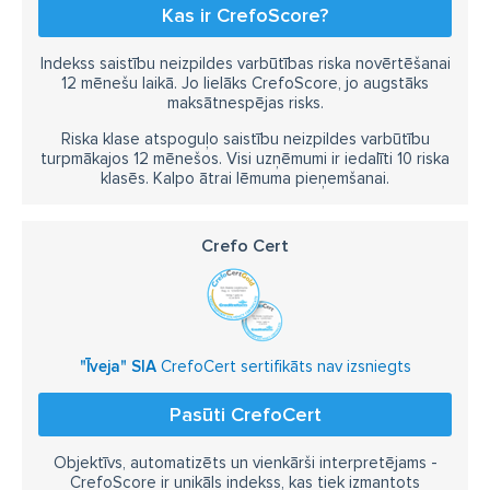
Kas ir CrefoScore?
Indekss saistību neizpildes varbūtības riska novērtēšanai
12 mēnešu laikā. Jo lielāks CrefoScore, jo augstāks
maksātnespējas risks.
Riska klase atspoguļo saistību neizpildes varbūtību
turpmākajos 12 mēnešos. Visi uzņēmumi ir iedalīti 10 riska
klasēs. Kalpo ātrai lēmuma pieņemšanai.
Crefo Cert
"Īveja" SIA
CrefoCert sertifikāts nav izsniegts
Pasūti CrefoCert
Objektīvs, automatizēts un vienkārši interpretējams -
CrefoScore ir unikāls indekss, kas tiek izmantots