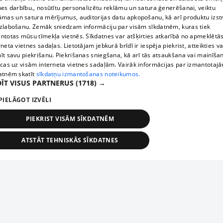
nes darbību., nosūtītu personalizētu reklāmu un satura ģenerēšanai, veiktu
āmas un satura mērījumus, auditorijas datu apkopošanu, kā arī produktu izst
zlabošanu. Zemāk sniedzam informāciju par visām sīkdatnēm, kuras tiek
ntotas mūsu tīmekļa vietnēs. Sīkdatnes var atšķirties atkarībā no apmeklētā
rneta vietnes sadaļas. Lietotājam jebkurā brīdī ir iespēja piekrist, atteikties va
īt savu piekrišanu. Piekrišanas sniegšana, kā arī tās atsaukšana vai mainīša
ecas uz visām interneta vietnes sadaļām. Vairāk informācijas par izmantotaj
atnēm skatīt
sīkdatņu izmantošanas noteikumos.
ĪT VISUS PARTNERUS
(1718) →
PIELĀGOT IZVĒLI
PIEKRIST VISĀM SĪKDATNĒM
ATSTĀT TEHNISKĀS SĪKDATNES
TEHNISKĀS/OBLIGĀTĀS
STATISTIKAS
MĒRĶĒŠANA
FUNKCIONĀLĀS
NEKLASIFICĒTĀS