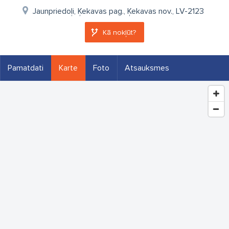
Jaunpriedoļi, Ķekavas pag., Ķekavas nov., LV-2123
Kā nokļūt?
Pamatdati
Karte
Foto
Atsauksmes