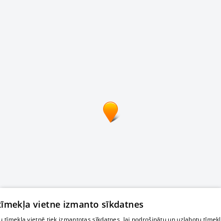
 tīmekļa vietne izmanto sīkdatnes
 tīmekļa vietnē tiek izmantotas sīkdatnes, lai nodrošinātu un uzlabotu tīmek