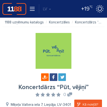
°C
+19
LV
1188 uzņēmumu katalogs
Koncertzāles
Koncertdārzs “Pūt, vējiņi”
Koncertdārzs “Pūt, vējiņi”
0
Miķeļa Valtera iela 7, Liepāja, LV-3401
Kā nokļūt?