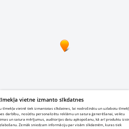
 tīmekļa vietne izmanto sīkdatnes
 tīmekļa vietnē tiek izmantotas sīkdatnes, lai nodrošinātu un uzlabotu tīmek
nes darbību., nosūtītu personalizētu reklāmu un satura ģenerēšanai, veiktu
āmas un satura mērījumus, auditorijas datu apkopošanu, kā arī produktu izst
zlabošanu. Zemāk sniedzam informāciju par visām sīkdatnēm, kuras tiek