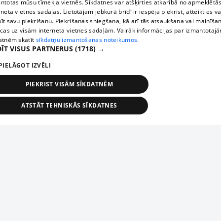
ntotas mūsu tīmekļa vietnēs. Sīkdatnes var atšķirties atkarībā no apmeklētā
rneta vietnes sadaļas. Lietotājam jebkurā brīdī ir iespēja piekrist, atteikties va
īt savu piekrišanu. Piekrišanas sniegšana, kā arī tās atsaukšana vai mainīša
ecas uz visām interneta vietnes sadaļām. Vairāk informācijas par izmantotaj
atnēm skatīt
sīkdatņu izmantošanas noteikumos.
ĪT VISUS PARTNERUS
(1718) →
PIELĀGOT IZVĒLI
PIEKRIST VISĀM SĪKDATNĒM
ATSTĀT TEHNISKĀS SĪKDATNES
TEHNISKĀS/OBLIGĀTĀS
STATISTIKAS
MĒRĶĒŠANA
FUNKCIONĀLĀS
NEKLASIFICĒTĀS
ehniskās/obligātās
Statistikas
Mērķēšana
Funkcionālās
Neklasificēt
niskās/obligātās sīkdatnes nepieciešamas, lai lietotājs varētu brīvi apmeklēt un pārlūk
Piesaki savu uzņēmumu
ekļa vietni un izmantot tās piedāvātās iespējas. Bez šīm sīkdatnēm tīmekļa vietne neva