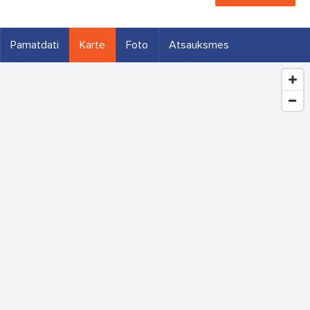
Pamatdati
Karte
Foto
Atsauksmes