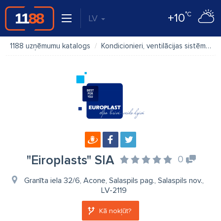
°C
+10
LV
1188 uzņēmumu katalogs
Kondicionieri, ventilācijas sistēmas
"Eiroplasts" SIA
0
Granīta iela 32/6, Acone, Salaspils pag., Salaspils nov.,
LV-2119
Kā nokļūt?