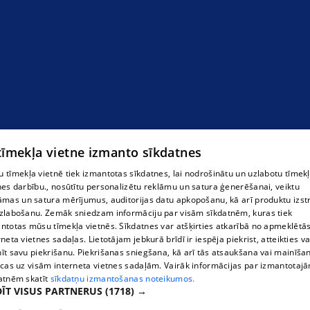
 tīmekļa vietne izmanto sīkdatnes
 tīmekļa vietnē tiek izmantotas sīkdatnes, lai nodrošinātu un uzlabotu tīmek
nes darbību., nosūtītu personalizētu reklāmu un satura ģenerēšanai, veiktu
āmas un satura mērījumus, auditorijas datu apkopošanu, kā arī produktu izst
zlabošanu. Zemāk sniedzam informāciju par visām sīkdatnēm, kuras tiek
ntotas mūsu tīmekļa vietnēs. Sīkdatnes var atšķirties atkarībā no apmeklētā
rneta vietnes sadaļas. Lietotājam jebkurā brīdī ir iespēja piekrist, atteikties va
īt savu piekrišanu. Piekrišanas sniegšana, kā arī tās atsaukšana vai mainīša
ecas uz visām interneta vietnes sadaļām. Vairāk informācijas par izmantotaj
atnēm skatīt
sīkdatņu izmantošanas noteikumos.
ĪT VISUS PARTNERUS
(1718) →