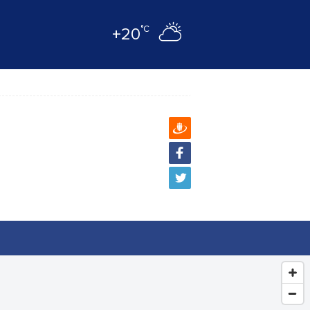
°C
+20