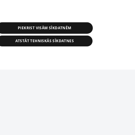
PIEKRIST VISĀM SĪKDATNĒM
ATSTĀT TEHNISKĀS SĪKDATNES
s, tās daļas vai datu bāzē iekļautās
ai informācijas daļas pavairošana vai
ādā formā stingri aizliegta. Tāpat arī ir
tīmekļa vietne nevarēs pilnvērtīgi darboties un sniegt
pielāde automātiskā režīmā. Jebkura
publicētā materiāla pārpublicēšana ir
zliegta bez 1188 web lapas redakcijas