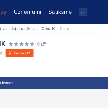
lay
Uzņēmumi
Satiksme
i, ventilācijas sistēmas
"Ozirs" IK
Karte
IK
0
00
Kā nokļūt?
auksmes