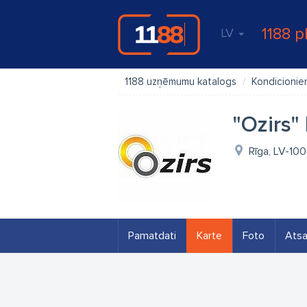
1188 p
LV
1188 uzņēmumu katalogs
Kondicionier
"Ozirs" 
Rīga, LV-10
Pamatdati
Karte
Foto
Ats