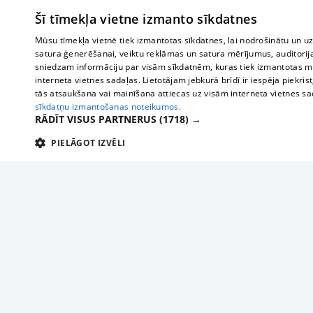
Šī tīmekļa vietne izmanto sīkdatnes
Mūsu tīmekļa vietnē tiek izmantotas sīkdatnes, lai nodrošinātu un u
satura ģenerēšanai, veiktu reklāmas un satura mērījumus, auditorij
sniedzam informāciju par visām sīkdatnēm, kuras tiek izmantotas mū
interneta vietnes sadaļas. Lietotājam jebkurā brīdī ir iespēja piekrist
tās atsaukšana vai mainīšana attiecas uz visām interneta vietnes s
sīkdatņu izmantošanas noteikumos.
RĀDĪT VISUS PARTNERUS
(1718) →
PIELĀGOT IZVĒLI
TEHNISKĀS/OBLIGĀTĀS
STATISTIKAS
M
Tehniskās/
Tehniskās/obligātās sīkdatnes nepieciešamas, lai lietotājs varētu brīvi apm
lietotājam nepieciešamo informāciju.
Par mums
Uzņēmu
Nodrošinātājs
/
Darbības
Reklāma
Autobusi
Nosaukums
Apra
Domēns
ilgums
starptau
Biznesa klientiem