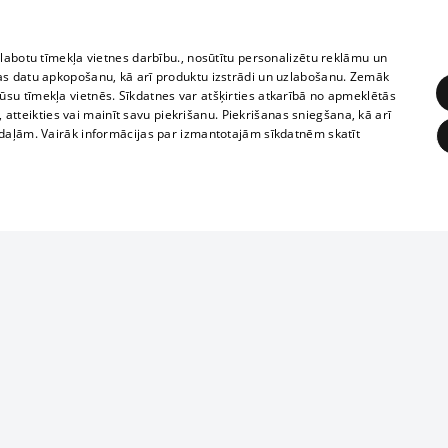
zlabotu tīmekļa vietnes darbību., nosūtītu personalizētu reklāmu un
as datu apkopošanu, kā arī produktu izstrādi un uzlabošanu. Zemāk
su tīmekļa vietnēs. Sīkdatnes var atšķirties atkarībā no apmeklētās
, atteikties vai mainīt savu piekrišanu. Piekrišanas sniegšana, kā arī
adaļām. Vairāk informācijas par izmantotajām sīkdatnēm skatīt
ĒRĶĒŠANA
FUNKCIONĀLĀS
NEKLASIFICĒTĀS
1188 datu bāze
obligātās
Statistikas
Mērķēšana
Funkcionālās
Neklasificētās
informācijas, v
izplatīšana jebk
eklēt un pārlūkot tīmekļa vietni un izmantot tās piedāvātās iespējas. Bez šīm sīkdatnēm 
aizliegta leju
mi
Kinoteātros
1188 web lapā 
, vilcieni,
TV programma
kategoriski ai
ksts
tiskie reisi
atļaujas.
Līguma noteikumi