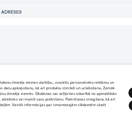
N ADRESES
zlabotu tīmekļa vietnes darbību., nosūtītu personalizētu reklāmu un
as datu apkopošanu, kā arī produktu izstrādi un uzlabošanu. Zemāk
su tīmekļa vietnēs. Sīkdatnes var atšķirties atkarībā no apmeklētās
, atteikties vai mainīt savu piekrišanu. Piekrišanas sniegšana, kā arī
adaļām. Vairāk informācijas par izmantotajām sīkdatnēm skatīt