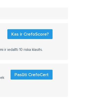
Kas ir CrefoScore?
r iedalīti 10 riska klasēs.
Pasūti CrefoCert
iek