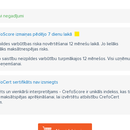
vi negadījumi
oScore izmaiņas pēdējo 7 dienu laikā
pildes varbūtības riska novērtēšanai 12 mēnešu laikā. Jo lielāks
āks maksātnespējas risks.
 saistību neizpildes varbūtību turpmākajos 12 mēnešos. Visi uzņēmumi i
ieņemšanai.
oCert sertifikāts nav izsniegts
ts un vienkārši interpretējams - CrefoScore ir unikāls indekss, kas t
aksātspējas aprēķināšanai, lai izvērtētu atbilstību CrefoCert
m.