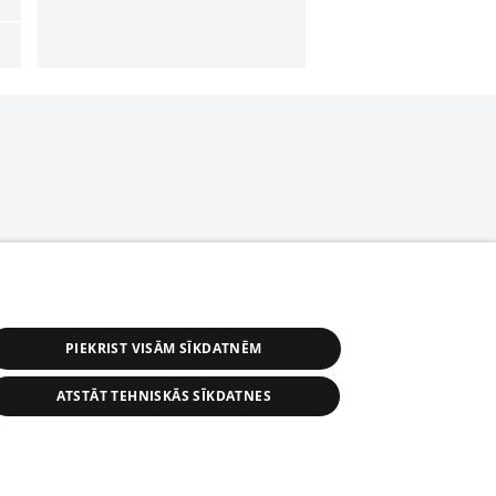
PIEKRIST VISĀM SĪKDATNĒM
ATSTĀT TEHNISKĀS SĪKDATNES