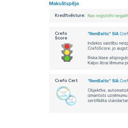
Maksātspēja
Kredītvēsture:
Nav reģistrēti negatī
Crefo
"RemBaltic" SIA
Cref
Score
Indekss saistību neiz
CrefoScore, jo augst
Riska klase atspoguļo
Kalpo ātrai lēmuma p
Crefo Cert
"RemBaltic" SIA
Cref
Objektīvs, automatizē
izmantots uzņēmumu m
sertifikāta standarta