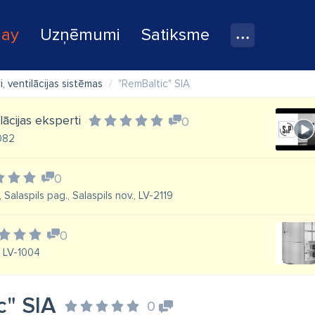
lay
Uzņēmumi
Satiksme
i, ventilācijas sistēmas
"RemBaltic" SIA
ilācijas eksperti
0
1082
0
 Salaspils pag., Salaspils nov., LV-2119
0
, LV-1004
c" SIA
0