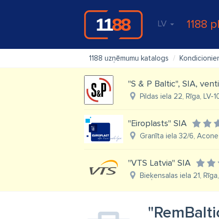
1188 p
LV
1188 uzņēmumu katalogs
Kondicionier
"S & P Baltic", SIA, vent
Pildas iela 22, Rīga, LV-
"Eiroplasts" SIA
Granīta iela 32/6, Acone,
"VTS Latvia" SIA
Bieķensalas iela 21, Rīga
"RemBalti