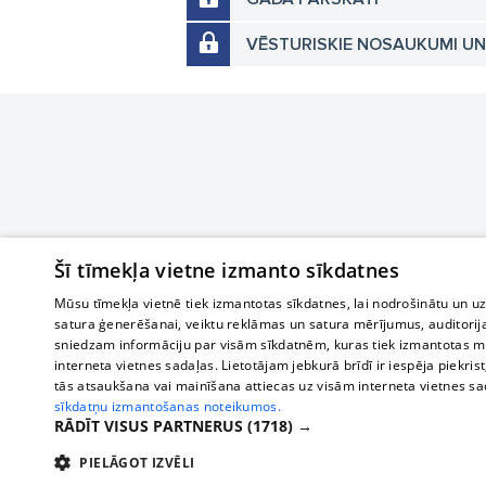
VĒSTURISKIE NOSAUKUMI U
Šī tīmekļa vietne izmanto sīkdatnes
Mūsu tīmekļa vietnē tiek izmantotas sīkdatnes, lai nodrošinātu un u
satura ģenerēšanai, veiktu reklāmas un satura mērījumus, auditorij
sniedzam informāciju par visām sīkdatnēm, kuras tiek izmantotas mū
interneta vietnes sadaļas. Lietotājam jebkurā brīdī ir iespēja piekrist
tās atsaukšana vai mainīšana attiecas uz visām interneta vietnes s
sīkdatņu izmantošanas noteikumos.
RĀDĪT VISUS PARTNERUS
(1718) →
PIELĀGOT IZVĒLI