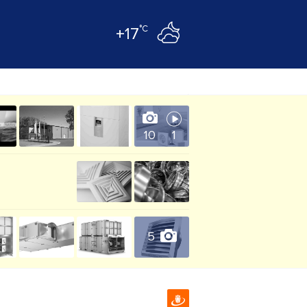
°C
+17
10
1
5