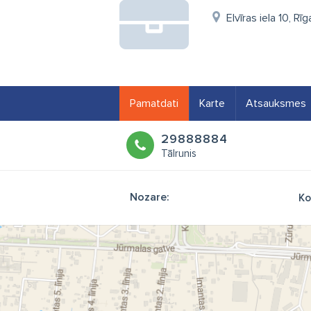
Elvīras iela 10, Rī
Pamatdati
Karte
Atsauksmes
29888884
Tālrunis
Nozare:
Ko