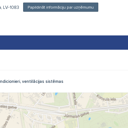
ga, LV-1083
Papildināt informāciju par uzņēmumu
ndicionieri, ventilācijas sistēmas