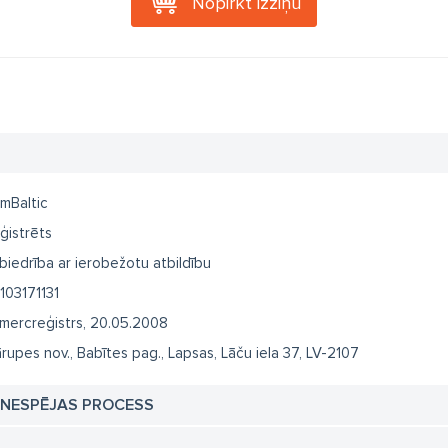
Nopirkt izziņu
mBaltic
ģistrēts
biedrība ar ierobežotu atbildību
103171131
mercreģistrs, 20.05.2008
rupes nov., Babītes pag., Lapsas, Lāču iela 37, LV-2107
TNESPĒJAS PROCESS