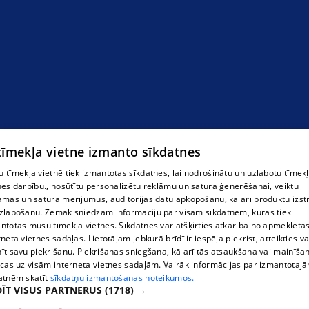
Ventilācijas sistēmas
 tīmekļa vietne izmanto sīkdatnes
 tīmekļa vietnē tiek izmantotas sīkdatnes, lai nodrošinātu un uzlabotu tīmek
nes darbību., nosūtītu personalizētu reklāmu un satura ģenerēšanai, veiktu
āmas un satura mērījumus, auditorijas datu apkopošanu, kā arī produktu izst
zlabošanu. Zemāk sniedzam informāciju par visām sīkdatnēm, kuras tiek
ntotas mūsu tīmekļa vietnēs. Sīkdatnes var atšķirties atkarībā no apmeklētā
rneta vietnes sadaļas. Lietotājam jebkurā brīdī ir iespēja piekrist, atteikties va
īt savu piekrišanu. Piekrišanas sniegšana, kā arī tās atsaukšana vai mainīša
ecas uz visām interneta vietnes sadaļām. Vairāk informācijas par izmantotaj
atnēm skatīt
sīkdatņu izmantošanas noteikumos.
ĪT VISUS PARTNERUS
(1718) →