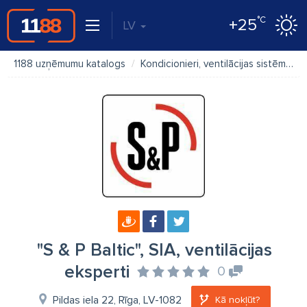
°C
+25
LV
1188 uzņēmumu katalogs
Kondicionieri, ventilācijas sistēmas
"S & P Baltic", SIA, ventilācijas
eksperti
0
Pildas iela 22, Rīga, LV-1082
Kā nokļūt?