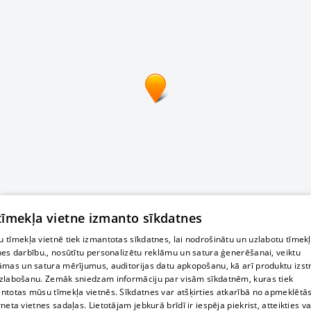
 tīmekļa vietne izmanto sīkdatnes
 tīmekļa vietnē tiek izmantotas sīkdatnes, lai nodrošinātu un uzlabotu tīmek
nes darbību., nosūtītu personalizētu reklāmu un satura ģenerēšanai, veiktu
āmas un satura mērījumus, auditorijas datu apkopošanu, kā arī produktu izst
zlabošanu. Zemāk sniedzam informāciju par visām sīkdatnēm, kuras tiek
ntotas mūsu tīmekļa vietnēs. Sīkdatnes var atšķirties atkarībā no apmeklētā
rneta vietnes sadaļas. Lietotājam jebkurā brīdī ir iespēja piekrist, atteikties va