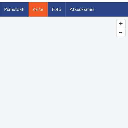
Pamatdati
Karte
Foto
Atsauksmes