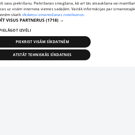
īt savu piekrišanu. Piekrišanas sniegšana, kā arī tās atsaukšana vai mainīša
ecas uz visām interneta vietnes sadaļām. Vairāk informācijas par izmantotaj
atnēm skatīt
sīkdatņu izmantošanas noteikumos.
ĪT VISUS PARTNERUS
(1718) →
PIELĀGOT IZVĒLI
PIEKRIST VISĀM SĪKDATNĒM
ATSTĀT TEHNISKĀS SĪKDATNES
TEHNISKĀS/OBLIGĀTĀS
STATISTIKAS
MĒRĶĒŠANA
FUNKCIONĀLĀS
NEKLASIFICĒTĀS
ehniskās/obligātās
Statistikas
Mērķēšana
Funkcionālās
Neklasificēt
niskās/obligātās sīkdatnes nepieciešamas, lai lietotājs varētu brīvi apmeklēt un pārlūk
Piesaki savu uzņēmumu
ekļa vietni un izmantot tās piedāvātās iespējas. Bez šīm sīkdatnēm tīmekļa vietne neva
nvērtīgi darboties un sniegt lietotājam nepieciešamo informāciju.
Ja tavs uzņēmums nav mūsu datubāzē, aizpildi vienkāršu