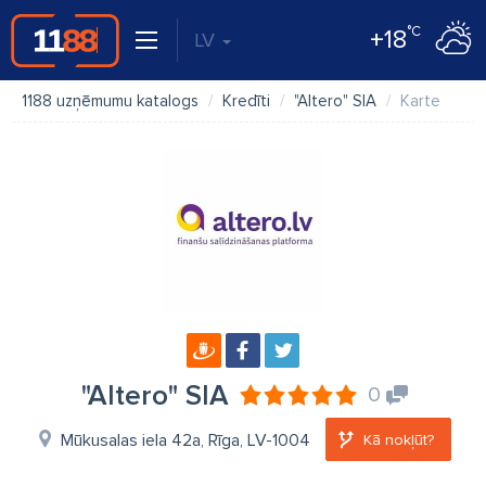
°C
+18
LV
1188 uzņēmumu katalogs
Kredīti
"Altero" SIA
Karte
"Altero" SIA
0
Mūkusalas iela 42a, Rīga, LV-1004
Kā nokļūt?