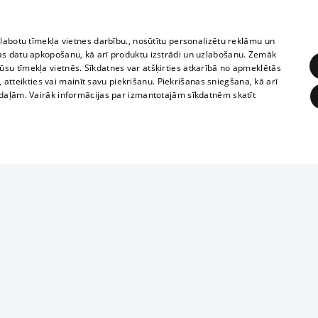
zlabotu tīmekļa vietnes darbību., nosūtītu personalizētu reklāmu un
as datu apkopošanu, kā arī produktu izstrādi un uzlabošanu. Zemāk
su tīmekļa vietnēs. Sīkdatnes var atšķirties atkarībā no apmeklētās
, atteikties vai mainīt savu piekrišanu. Piekrišanas sniegšana, kā arī
adaļām. Vairāk informācijas par izmantotajām sīkdatnēm skatīt
ĒRĶĒŠANA
FUNKCIONĀLĀS
NEKLASIFICĒTĀS
1188 datu bāze
obligātās
Statistikas
Mērķēšana
Funkcionālās
Neklasificētās
informācijas, v
izplatīšana jebk
eklēt un pārlūkot tīmekļa vietni un izmantot tās piedāvātās iespējas. Bez šīm sīkdatnēm 
aizliegta leju
mi
Kinoteātros
1188 web lapā 
, vilcieni,
TV programma
kategoriski ai
ksts
tiskie reisi
atļaujas.
Līguma noteikumi