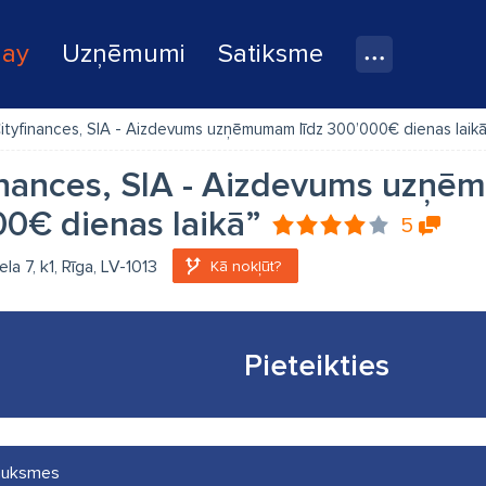
lay
Uzņēmumi
Satiksme
ityfinances, SIA - Aizdevums uzņēmumam līdz 300’000€ dienas laik
inances, SIA - Aizdevums uzņē
0€ dienas laikā”
5
la 7, k1, Rīga, LV-1013
Kā nokļūt?
Pieteikties
auksmes