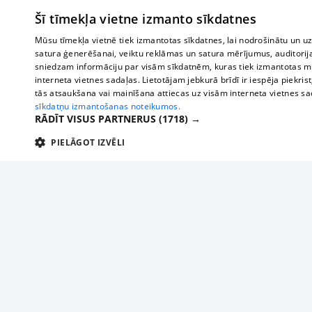
Šī tīmekļa vietne izmanto sīkdatnes
Mūsu tīmekļa vietnē tiek izmantotas sīkdatnes, lai nodrošinātu un u
satura ģenerēšanai, veiktu reklāmas un satura mērījumus, auditorij
sniedzam informāciju par visām sīkdatnēm, kuras tiek izmantotas mū
interneta vietnes sadaļas. Lietotājam jebkurā brīdī ir iespēja piekrist
tās atsaukšana vai mainīšana attiecas uz visām interneta vietnes s
sīkdatņu izmantošanas noteikumos.
RĀDĪT VISUS PARTNERUS
(1718) →
PIELĀGOT IZVĒLI
TEHNISKĀS/OBLIGĀTĀS
STATISTIKAS
M
Tehniskās/
Tehniskās/obligātās sīkdatnes nepieciešamas, lai lietotājs varētu brīvi apm
lietotājam nepieciešamo informāciju.
Par mums
Uzņēmu
Nodrošinātājs
/
Darbības
Reklāma
Autobusi
Nosaukums
Apra
Domēns
ilgums
starptau
Biznesa klientiem