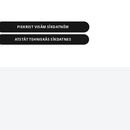
PIEKRIST VISĀM SĪKDATNĒM
ATSTĀT TEHNISKĀS SĪKDATNES
s, tās daļas vai datu bāzē iekļautās
ai informācijas daļas pavairošana vai
ādā formā stingri aizliegta. Tāpat arī ir
tīmekļa vietne nevarēs pilnvērtīgi darboties un sniegt
pielāde automātiskā režīmā. Jebkura
publicētā materiāla pārpublicēšana ir
zliegta bez 1188 web lapas redakcijas