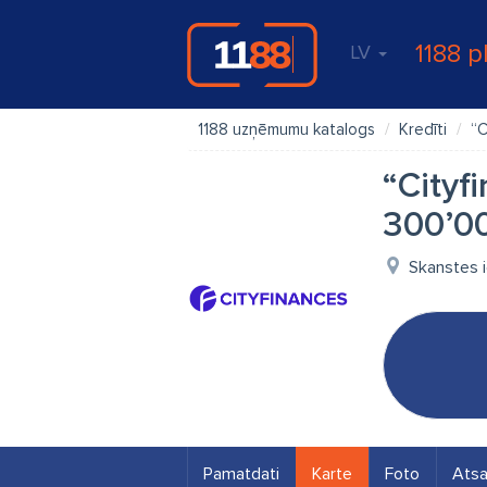
1188 p
LV
1188 uzņēmumu katalogs
Kredīti
“C
“Cityf
300’00
Skanstes ie
Pamatdati
Karte
Foto
Ats