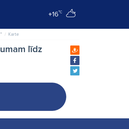
°C
+16
ā”
Karte
mumam līdz