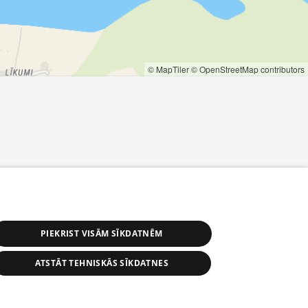
© MapTiler
© OpenStreetMap contributors
PIEKRIST VISĀM SĪKDATNĒM
ATSTĀT TEHNISKĀS SĪKDATNES