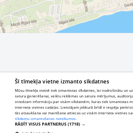
Šī tīmekļa vietne izmanto sīkdatnes
Mūsu tīmekļa vietnē tiek izmantotas sīkdatnes, lai nodrošinātu un u
satura ģenerēšanai, veiktu reklāmas un satura mērījumus, auditorij
sniedzam informāciju par visām sīkdatnēm, kuras tiek izmantotas mū
interneta vietnes sadaļas. Lietotājam jebkurā brīdī ir iespēja piekrist
tās atsaukšana vai mainīšana attiecas uz visām interneta vietnes s
sīkdatņu izmantošanas noteikumos.
RĀDĪT VISUS PARTNERUS
(1718) →