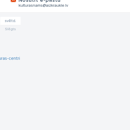
Nosūtīt e-pastu
kulturasnams@aizkraukle.lv
svētd.
Slēgts
uras-centri