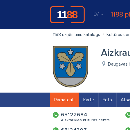
1188 p
LV
1188 uzņēmumu katalogs
Kultūras cen
Aizkra
Daugavas ie
Pamatdati
Karte
Foto
Ats
65122684
Aizkraukles kultūras centrs