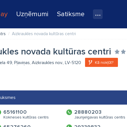
lay
Uzņēmumi
Satiksme
trs
Aizkraukles novada kultūras centri
ukles novada kultūras centri
la 49, Pļaviņas, Aizkraukles nov., LV-5120
Kā nokļūt?
auksmes
65161100
28880203
Kokneses kultūras centrs
Jaunjelgavas kultūras centrs