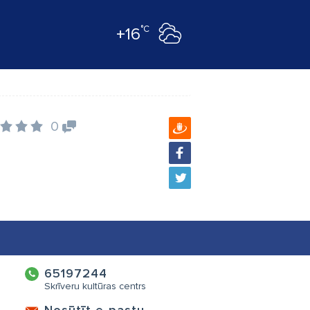
°C
+16
0
65197244
Skrīveru kultūras centrs