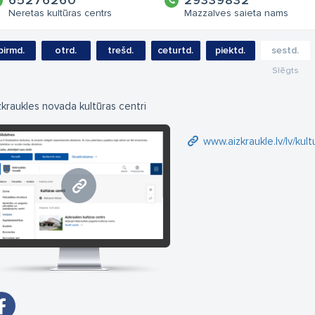
65276260
29339832
Neretas kultūras centrs
Mazzalves saieta nams
pirmd.
otrd.
trešd.
ceturtd.
piektd.
sestd.
Slēgts
zkraukles novada kultūras centri
www.aizkraukle.lv/lv/kult
www.aizkraukle.lv