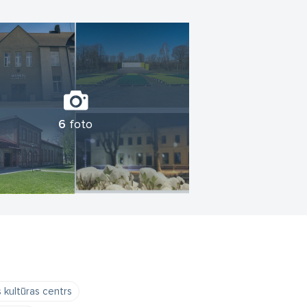
6
foto
 kultūras centrs