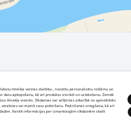
zlabotu tīmekļa vietnes darbību., nosūtītu personalizētu reklāmu un
as datu apkopošanu, kā arī produktu izstrādi un uzlabošanu. Zemāk
su tīmekļa vietnēs. Sīkdatnes var atšķirties atkarībā no apmeklētās
, atteikties vai mainīt savu piekrišanu. Piekrišanas sniegšana, kā arī
adaļām. Vairāk informācijas par izmantotajām sīkdatnēm skatīt