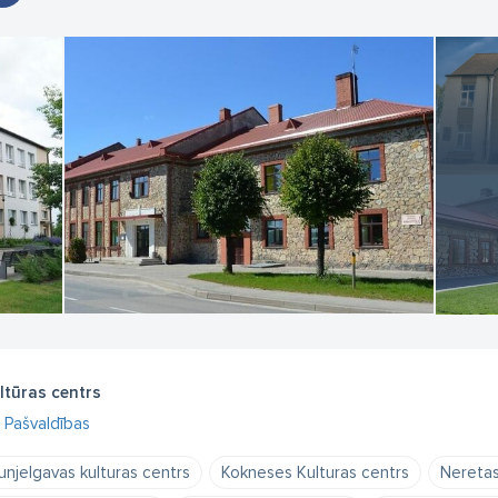
ltūras centrs
Pašvaldības
unjelgavas kulturas centrs
Kokneses Kulturas centrs
Neretas