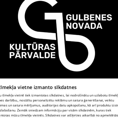
 tīmekļa vietne izmanto sīkdatnes
 tīmekļa vietnē tiek izmantotas sīkdatnes, lai nodrošinātu un uzlabotu tīmek
nes darbību., nosūtītu personalizētu reklāmu un satura ģenerēšanai, veiktu
Gulbenes novada kultūras centrs
āmas un satura mērījumus, auditorijas datu apkopošanu, kā arī produktu izst
zlabošanu. Zemāk sniedzam informāciju par visām sīkdatnēm, kuras tiek
ntotas mūsu tīmekļa vietnēs. Sīkdatnes var atšķirties atkarībā no apmeklētā