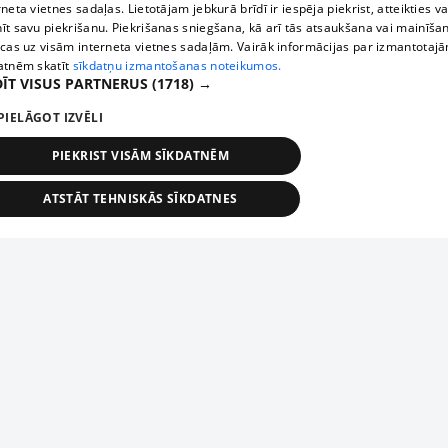
rneta vietnes sadaļas. Lietotājam jebkurā brīdī ir iespēja piekrist, atteikties va
īt savu piekrišanu. Piekrišanas sniegšana, kā arī tās atsaukšana vai mainīša
ecas uz visām interneta vietnes sadaļām. Vairāk informācijas par izmantotaj
atnēm skatīt
sīkdatņu izmantošanas noteikumos.
ĪT VISUS PARTNERUS
(1718) →
PIELĀGOT IZVĒLI
PIEKRIST VISĀM SĪKDATNĒM
ATSTĀT TEHNISKĀS SĪKDATNES
TEHNISKĀS/OBLIGĀTĀS
STATISTIKAS
MĒRĶĒŠANA
FUNKCIONĀLĀS
NEKLASIFICĒTĀS
ehniskās/obligātās
Statistikas
Mērķēšana
Funkcionālās
Neklasificēt
niskās/obligātās sīkdatnes nepieciešamas, lai lietotājs varētu brīvi apmeklēt un pārlūk
Piesaki savu uzņēmumu
ekļa vietni un izmantot tās piedāvātās iespējas. Bez šīm sīkdatnēm tīmekļa vietne neva
nvērtīgi darboties un sniegt lietotājam nepieciešamo informāciju.