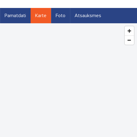
Pamatdati
Karte
Foto
Atsauksmes