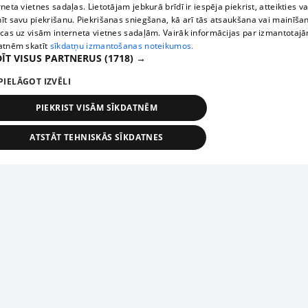
rneta vietnes sadaļas. Lietotājam jebkurā brīdī ir iespēja piekrist, atteikties va
īt savu piekrišanu. Piekrišanas sniegšana, kā arī tās atsaukšana vai mainīša
ecas uz visām interneta vietnes sadaļām. Vairāk informācijas par izmantotaj
atnēm skatīt
sīkdatņu izmantošanas noteikumos.
ĪT VISUS PARTNERUS
(1718) →
PIELĀGOT IZVĒLI
PIEKRIST VISĀM SĪKDATNĒM
ATSTĀT TEHNISKĀS SĪKDATNES
TEHNISKĀS/OBLIGĀTĀS
STATISTIKAS
MĒRĶĒŠANA
FUNKCIONĀLĀS
NEKLASIFICĒTĀS
ehniskās/obligātās
Statistikas
Mērķēšana
Funkcionālās
Neklasificēt
niskās/obligātās sīkdatnes nepieciešamas, lai lietotājs varētu brīvi apmeklēt un pārlūk
Piesaki savu uzņēmumu
ekļa vietni un izmantot tās piedāvātās iespējas. Bez šīm sīkdatnēm tīmekļa vietne neva
nvērtīgi darboties un sniegt lietotājam nepieciešamo informāciju.