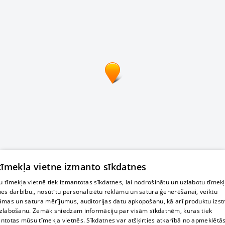
 tīmekļa vietne izmanto sīkdatnes
 tīmekļa vietnē tiek izmantotas sīkdatnes, lai nodrošinātu un uzlabotu tīmek
nes darbību., nosūtītu personalizētu reklāmu un satura ģenerēšanai, veiktu
āmas un satura mērījumus, auditorijas datu apkopošanu, kā arī produktu izst
zlabošanu. Zemāk sniedzam informāciju par visām sīkdatnēm, kuras tiek
ntotas mūsu tīmekļa vietnēs. Sīkdatnes var atšķirties atkarībā no apmeklētā