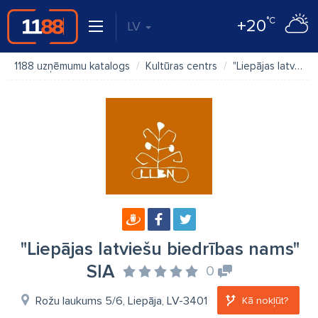
°C
+20
LV
1188 uzņēmumu katalogs
Kultūras centrs
"Liepājas latviešu biedrības nams" SIA
"Liepājas latviešu biedrības nams"
SIA
0
Rožu laukums 5/6, Liepāja, LV-3401
Kā nokļūt?