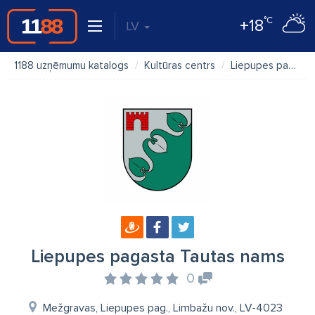
°C
+18
LV
1188 uzņēmumu katalogs
Kultūras centrs
Liepupes pagasta Tautas nams
Liepupes pagasta Tautas nams
0
Mežgravas, Liepupes pag., Limbažu nov., LV-4023