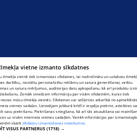
 tīmekļa vietne izmanto sīkdatnes
 tīmekļa vietnē tiek izmantotas sīkdatnes, lai nodrošinātu un uzlabotu tīmek
nes darbību., nosūtītu personalizētu reklāmu un satura ģenerēšanai, veiktu
āmas un satura mērījumus, auditorijas datu apkopošanu, kā arī produktu izst
zlabošanu. Zemāk sniedzam informāciju par visām sīkdatnēm, kuras tiek
ntotas mūsu tīmekļa vietnēs. Sīkdatnes var atšķirties atkarībā no apmeklētā
rneta vietnes sadaļas. Lietotājam jebkurā brīdī ir iespēja piekrist, atteikties va
īt savu piekrišanu. Piekrišanas sniegšana, kā arī tās atsaukšana vai mainīša
ecas uz visām interneta vietnes sadaļām. Vairāk informācijas par izmantotaj
atnēm skatīt
sīkdatņu izmantošanas noteikumos.
ĪT VISUS PARTNERUS
(1718) →