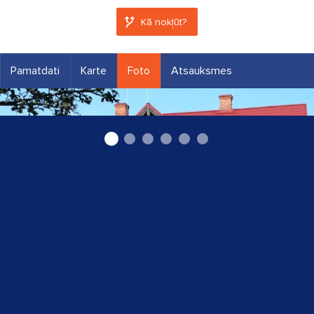
Kā nokļūt?
Pamatdati
Karte
Foto
Atsauksmes
Alojas pilsētas bibliotēka