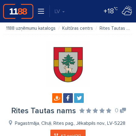
°C
+18
LV
1188 uzņēmumu katalogs
Kultūras centrs
Rites Tautas nams
Rites Tautas nams
0
Pagastmāja, Cīruļi, Rites pag., Jēkabpils nov., LV-5228
Kā nokļūt?