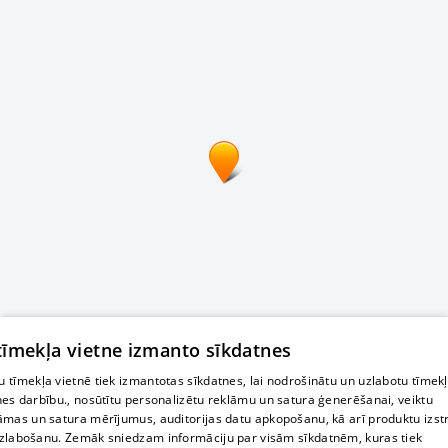
 tīmekļa vietne izmanto sīkdatnes
 tīmekļa vietnē tiek izmantotas sīkdatnes, lai nodrošinātu un uzlabotu tīmek
nes darbību., nosūtītu personalizētu reklāmu un satura ģenerēšanai, veiktu
āmas un satura mērījumus, auditorijas datu apkopošanu, kā arī produktu izst
zlabošanu. Zemāk sniedzam informāciju par visām sīkdatnēm, kuras tiek