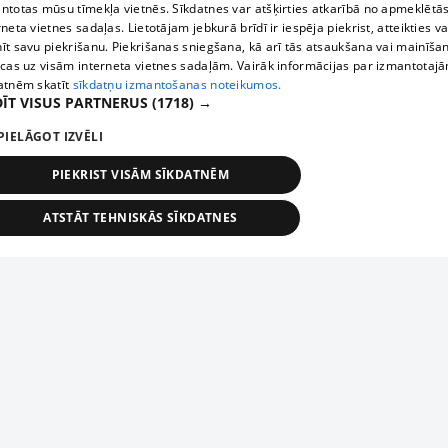
ntotas mūsu tīmekļa vietnēs. Sīkdatnes var atšķirties atkarībā no apmeklētā
rneta vietnes sadaļas. Lietotājam jebkurā brīdī ir iespēja piekrist, atteikties va
īt savu piekrišanu. Piekrišanas sniegšana, kā arī tās atsaukšana vai mainīša
ecas uz visām interneta vietnes sadaļām. Vairāk informācijas par izmantotaj
atnēm skatīt
sīkdatņu izmantošanas noteikumos.
ĪT VISUS PARTNERUS
(1718) →
PIELĀGOT IZVĒLI
PIEKRIST VISĀM SĪKDATNĒM
ATSTĀT TEHNISKĀS SĪKDATNES
TEHNISKĀS/OBLIGĀTĀS
STATISTIKAS
MĒRĶĒŠANA
FUNKCIONĀLĀS
NEKLASIFICĒTĀS
ehniskās/obligātās
Statistikas
Mērķēšana
Funkcionālās
Neklasificēt
niskās/obligātās sīkdatnes nepieciešamas, lai lietotājs varētu brīvi apmeklēt un pārlūk
Piesaki savu uzņēmumu
ekļa vietni un izmantot tās piedāvātās iespējas. Bez šīm sīkdatnēm tīmekļa vietne neva