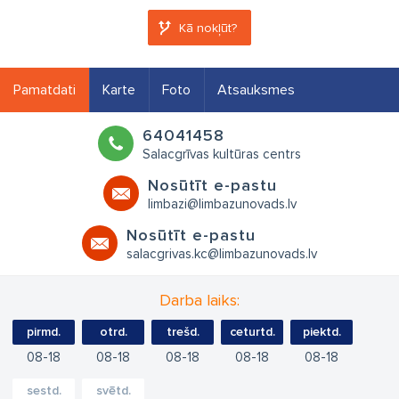
Kā nokļūt?
Pamatdati
Karte
Foto
Atsauksmes
64041458
Salacgrīvas kultūras centrs
Nosūtīt e-pastu
limbazi@limbazunovads.lv
Nosūtīt e-pastu
salacgrivas.kc@limbazunovads.lv
Darba laiks:
pirmd.
otrd.
trešd.
ceturtd.
piektd.
08
18
08
18
08
18
08
18
08
18
sestd.
svētd.