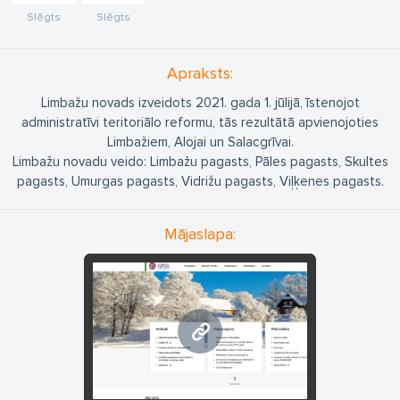
Slēgts
Slēgts
Apraksts:
Limbažu novads izveidots 2021. gada 1. jūlijā, īstenojot
administratīvi teritoriālo reformu, tās rezultātā apvienojoties
Limbažiem, Alojai un Salacgrīvai.
Limbažu novadu veido: Limbažu pagasts, Pāles pagasts, Skultes
pagasts, Umurgas pagasts, Vidrižu pagasts, Viļķenes pagasts.
Mājaslapa:
www.limbazunovads.lv