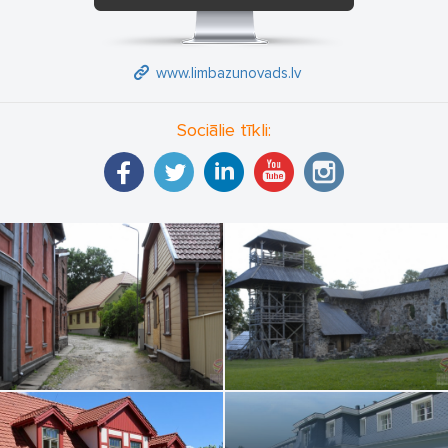
www.limbazunovads.lv
Sociālie tīkli: