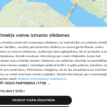
© MapTiler
© OpenStreetMap contributors
 tīmekļa vietne izmanto sīkdatnes
 tīmekļa vietnē tiek izmantotas sīkdatnes, lai nodrošinātu un uzlabotu tīmek
nes darbību., nosūtītu personalizētu reklāmu un satura ģenerēšanai, veiktu
āmas un satura mērījumus, auditorijas datu apkopošanu, kā arī produktu izst
zlabošanu. Zemāk sniedzam informāciju par visām sīkdatnēm, kuras tiek
ntotas mūsu tīmekļa vietnēs. Sīkdatnes var atšķirties atkarībā no apmeklētā
rneta vietnes sadaļas. Lietotājam jebkurā brīdī ir iespēja piekrist, atteikties va
īt savu piekrišanu. Piekrišanas sniegšana, kā arī tās atsaukšana vai mainīša
ecas uz visām interneta vietnes sadaļām. Vairāk informācijas par izmantotaj
atnēm skatīt
sīkdatņu izmantošanas noteikumos.
ĪT VISUS PARTNERUS
(1718) →
PIELĀGOT IZVĒLI
PIEKRIST VISĀM SĪKDATNĒM