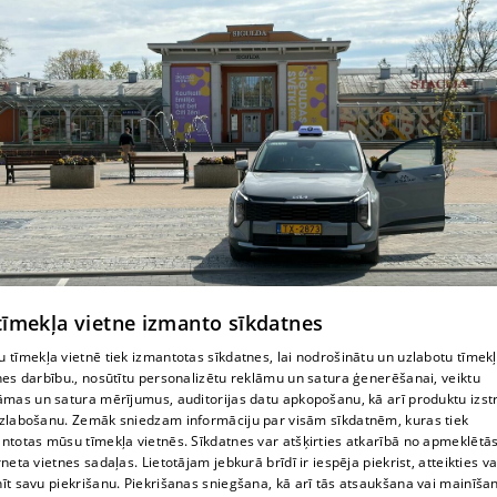
 tīmekļa vietne izmanto sīkdatnes
 tīmekļa vietnē tiek izmantotas sīkdatnes, lai nodrošinātu un uzlabotu tīmek
nes darbību., nosūtītu personalizētu reklāmu un satura ģenerēšanai, veiktu
Kurjera pakalpojumi
āmas un satura mērījumus, auditorijas datu apkopošanu, kā arī produktu izst
zlabošanu. Zemāk sniedzam informāciju par visām sīkdatnēm, kuras tiek
ntotas mūsu tīmekļa vietnēs. Sīkdatnes var atšķirties atkarībā no apmeklētā
rneta vietnes sadaļas. Lietotājam jebkurā brīdī ir iespēja piekrist, atteikties va
īt savu piekrišanu. Piekrišanas sniegšana, kā arī tās atsaukšana vai mainīša