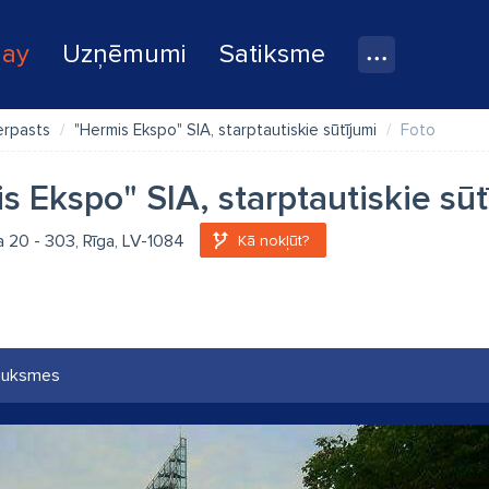
lay
Uzņēmumi
Satiksme
jerpasts
"Hermis Ekspo" SIA, starptautiskie sūtījumi
Foto
s Ekspo" SIA, starptautiskie sūt
la 20 - 303, Rīga, LV-1084
Kā nokļūt?
auksmes