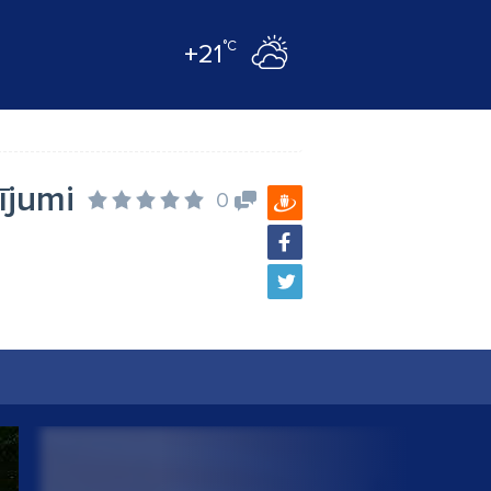
°C
+21
ījumi
0