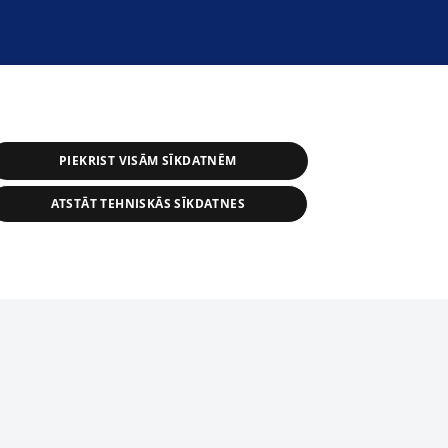
PIEKRIST VISĀM SĪKDATNĒM
ATSTĀT TEHNISKĀS SĪKDATNES
s, tās daļas vai datu bāzē iekļautās
ai informācijas daļas pavairošana vai
ādā formā stingri aizliegta. Tāpat arī ir
tīmekļa vietne nevarēs pilnvērtīgi darboties un sniegt
pielāde automātiskā režīmā. Jebkura