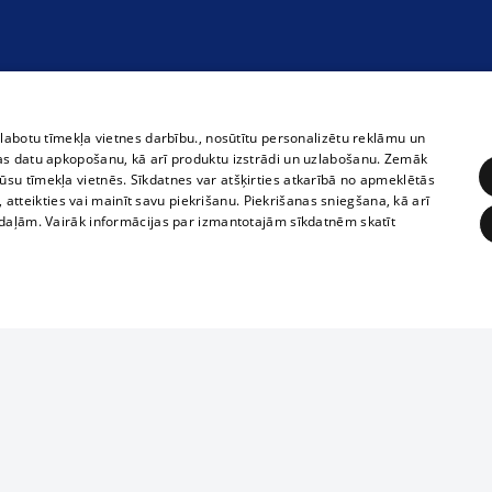
zlabotu tīmekļa vietnes darbību., nosūtītu personalizētu reklāmu un
as datu apkopošanu, kā arī produktu izstrādi un uzlabošanu. Zemāk
su tīmekļa vietnēs. Sīkdatnes var atšķirties atkarībā no apmeklētās
, atteikties vai mainīt savu piekrišanu. Piekrišanas sniegšana, kā arī
adaļām. Vairāk informācijas par izmantotajām sīkdatnēm skatīt
ĒRĶĒŠANA
FUNKCIONĀLĀS
NEKLASIFICĒTĀS
1188 datu bāze
obligātās
Statistikas
Mērķēšana
Funkcionālās
Neklasificētās
informācijas, v
izplatīšana jebk
eklēt un pārlūkot tīmekļa vietni un izmantot tās piedāvātās iespējas. Bez šīm sīkdatnēm 
aizliegta leju