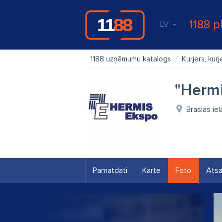
1188 p
LV
1188 uzņēmumu katalogs
Kurjers, kur
"Hermi
Braslas ie
Pamatdati
Karte
Foto
Ats