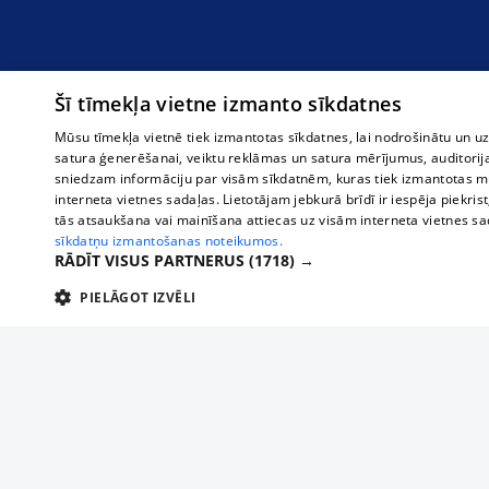
Šī tīmekļa vietne izmanto sīkdatnes
Mūsu tīmekļa vietnē tiek izmantotas sīkdatnes, lai nodrošinātu un u
satura ģenerēšanai, veiktu reklāmas un satura mērījumus, auditorij
sniedzam informāciju par visām sīkdatnēm, kuras tiek izmantotas mū
interneta vietnes sadaļas. Lietotājam jebkurā brīdī ir iespēja piekrist
tās atsaukšana vai mainīšana attiecas uz visām interneta vietnes s
sīkdatņu izmantošanas noteikumos.
RĀDĪT VISUS PARTNERUS
(1718) →
PIELĀGOT IZVĒLI
TEHNISKĀS/OBLIGĀTĀS
STATISTIKAS
M
Tehniskās/
Tehniskās/obligātās sīkdatnes nepieciešamas, lai lietotājs varētu brīvi apm
lietotājam nepieciešamo informāciju.